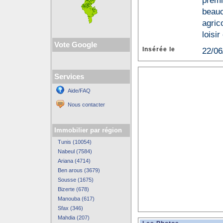
premiè
beauc
agric
loisir
Vote Google
Insérée le
22/06
Services
Aide/FAQ
Nous contacter
Immobilier par région
Tunis (10054)
Nabeul (7584)
Ariana (4714)
Ben arous (3679)
Sousse (1675)
Bizerte (678)
Manouba (617)
Sfax (346)
Mahdia (207)