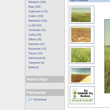
Les Photos
Monastir (203)
Beja (184)
Zaghouan (173)
Gabes (154)
Medenine (133)
Le Kef (61)
Jendouba (51)
Gafsa (35)
Siliana (26)
Kairouan (21)
Kasserine (14)
Tozeur (10)
Sidi bouzid (9)
Tataouine (6)
Kebili (6)
Autres Pays
Partenariat
Partenariat