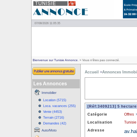
07/08/2026 11:05:35
Bienvenue sur Tunisie Annonce.
> Vous n'êtes pas connecté.
Accueil
Annonces Immobil
>
Les Annonces
Immobilier
Location (5715)
Loca. vacances (255)
[Réf:3409213] 5 hectares
Vente (4453)
Catégorie
Offres
Terrain (2716)
Localisation
Tunisie
Demandes (42)
Adresse
av.ha
Auto/Moto