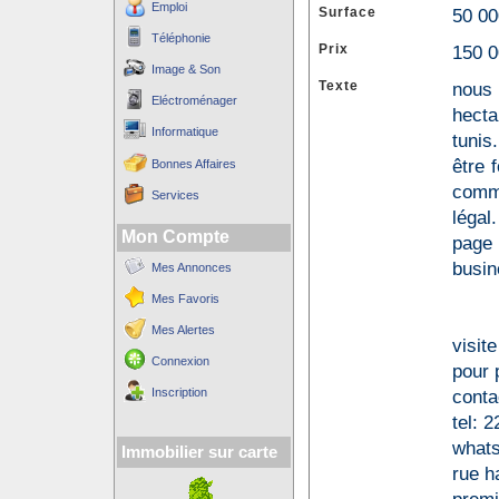
Emploi
Surface
50 0
Téléphonie
Prix
150 0
Image & Son
Texte
nous 
Eléctroménager
hecta
Informatique
tunis.
être 
Bonnes Affaires
comme
Services
légal.
Mon Compte
page 
busin
Mes Annonces
Mes Favoris
Mes Alertes
visit
Connexion
pour p
Inscription
conta
tel: 
what
Immobilier sur carte
rue h