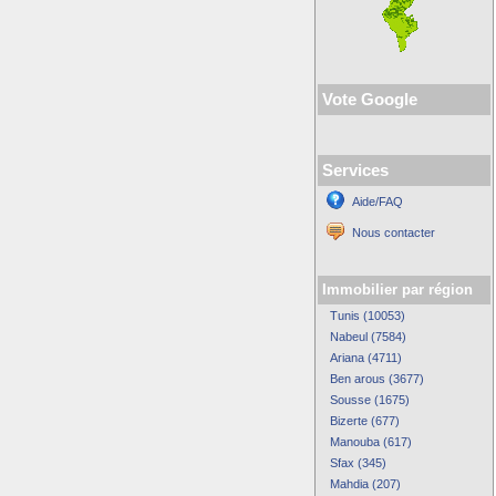
Vote Google
Services
Aide/FAQ
Nous contacter
Immobilier par région
Tunis (10053)
Nabeul (7584)
Ariana (4711)
Ben arous (3677)
Sousse (1675)
Bizerte (677)
Manouba (617)
Sfax (345)
Mahdia (207)