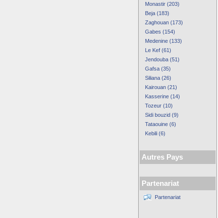
Monastir (203)
Beja (183)
Zaghouan (173)
Gabes (154)
Medenine (133)
Le Kef (61)
Jendouba (51)
Gafsa (35)
Siliana (26)
Kairouan (21)
Kasserine (14)
Tozeur (10)
Sidi bouzid (9)
Tataouine (6)
Kebili (6)
Autres Pays
Partenariat
Partenariat