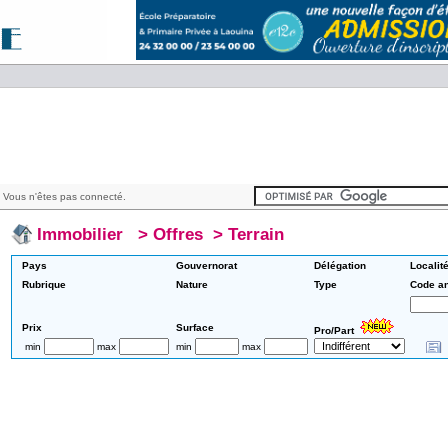
 Vous n'êtes pas connecté.
Immobilier
>
Offres
>
Terrain
Pays
Gouvernorat
Délégation
Localit
Rubrique
Nature
Type
Code a
Prix
Surface
Pro/Part
min
max
min
max