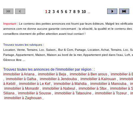
1
2
3
4
5
6
7
8
9
10
...
Important :
Le contenu des petites annonces est fourni par leurs éditeurs. Malgré les vérificati
annonce.com ne donne aucune garantie concernant : la véracité, la qualité et le contenu de
conseillons vivement de prêter attention avant tout contact !
Trouvez toutes les rubriques :
Location, Vente, Terrains, Loc. Saison., Bur & Com, Partage, Location, Achat, Terrains, Loc.
Partage, Appartement, Maison, Maison au bord de la mer, Appartement pied dans l'eau, Loft
Gérence libre ...
Trouvez toutes les annonces de l'immobilier par région : :
immobilier à Ariana
,
immobilier à Beja
,
immobilier à Ben arous
,
immobilier à 
,
immobilier à Gafsa
,
immobilier à Jendouba
,
immobilier à Kairouan
,
immobili
à Kebili
,
immobilier à Le Kef
,
immobilier à Mahdia
,
immobilier à Manouba
,
i
immobilier à Monastir
,
immobilier à Nabeul
,
immobilier à Sfax
,
immobilier à S
Siliana
,
immobilier à Sousse
,
immobilier à Tataouine
,
immobilier à Tozeur
,
i
immobilier à Zaghouan
,