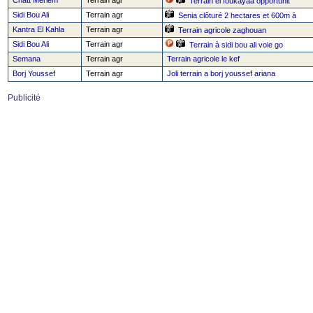
Chatt Meriem
Terrain agr
Terrain el foukayaa opportunit
Sidi Bou Ali
Terrain agr
Senia clôturé 2 hectares et 600m à
Kantra El Kahla
Terrain agr
Terrain agricole zaghouan
Sidi Bou Ali
Terrain agr
Terrain à sidi bou ali voie go
Semana
Terrain agr
Terrain agricole le kef
Borj Youssef
Terrain agr
Joli terrain a borj youssef ariana
Publicité