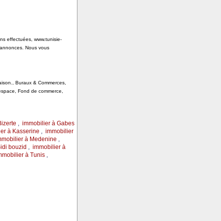
ons effectuées, www.tunisie-
s annonces. Nous vous
 Saison., Buraux & Commerces,
, espace, Fond de commerce,
Bizerte
,
immobilier à Gabes
er à Kasserine
,
immobilier
mmobilier à Medenine
,
idi bouzid
,
immobilier à
mmobilier à Tunis
,