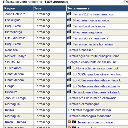
Résultat de votre recherche :
1 806 annonces
Tri
Région
Type
Texte annonce
Zone Hoteliere
Terrain agr
Terrain 312 m hammamet sud
Esslouguia
Terrain agr
6 hectares goutte a goutte
Borj El Amri
Terrain agr
Terrain bord de la route
Bir Mcherga
Terrain agr
9 hectares zagouane
Cite Ghouzaila
Terrain agr
Terrain sidi slimane sokra
Borj El Amri
Terrain agr
Terrain un hectare borj el amri
Naassen
Terrain agr
Terrain à naassen
Merkez Chihya
Terrain agr
Terrain agricole route principale tenio
Sidi Bou Ali
Terrain agr
Seniya a chiab route de sidi bou ali
Ouled Amor
Terrain agr
Joli lot à ouled amor sur une rout
Chatt Meriem
Terrain agr
Lot 3393m pas loin lotissement bou
Chatt Meriem
Terrain agr
Lot 485m zone des villas en face k
Hergla
Terrain agr
Lot 324m zone des villas et pas lo
Belaoum
Terrain agr
Senia cloturé 2 hectares à kalaa k
Zaouiet El Mgai
Terrain agr
Terrain près de la mer à el hawaria
Mornaguia
Terrain agr
Terrain a el mornaguia
Kelibia
Terrain agr
Un terrain magique cote kelibia
Mornaguia
Terrain agr
Terrain a mornaguia mannouba
Kalaa El Kebira
Terrain agr
Terrain agricole prix attracti