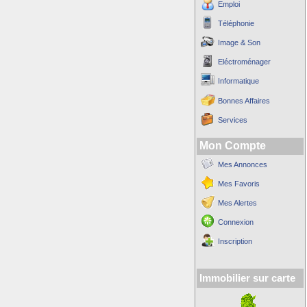
Emploi
Téléphonie
Image & Son
Eléctroménager
Informatique
Bonnes Affaires
Services
Mon Compte
Mes Annonces
Mes Favoris
Mes Alertes
Connexion
Inscription
Immobilier sur carte