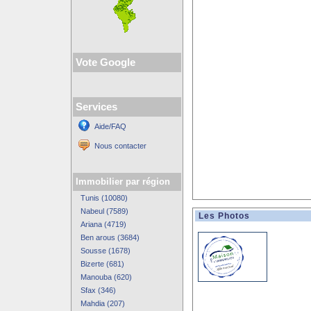
Vote Google
Services
Aide/FAQ
Nous contacter
Immobilier par région
Tunis (10080)
Nabeul (7589)
Les Photos
Ariana (4719)
Ben arous (3684)
Sousse (1678)
Bizerte (681)
Manouba (620)
Sfax (346)
Mahdia (207)