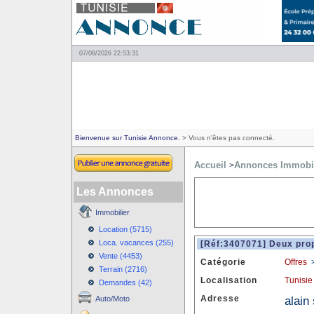
07/08/2026 22:53:31
Bienvenue sur Tunisie Annonce.
> Vous n'êtes pas connecté.
Accueil
Annonces Immobil
>
Les Annonces
Immobilier
Location (5715)
Loca. vacances (255)
[Réf:3407071] Deux prop
Vente (4453)
Catégorie
Offres
Terrain (2716)
Localisation
Tunisie
Demandes (42)
Adresse
alain
Auto/Moto