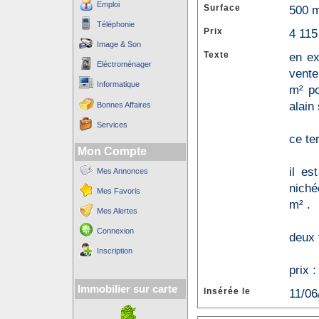
Emploi
Surface
500 
Téléphonie
Prix
4 115
Image & Son
Texte
en ex
Eléctroménager
vente
Informatique
m² po
alain
Bonnes Affaires
Services
ce te
Mon Compte
il es
Mes Annonces
niché
Mes Favoris
m² .
Mes Alertes
Connexion
deux 
Inscription
prix :
Immobilier sur carte
Insérée le
11/06