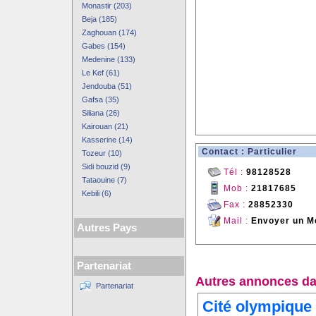
Monastir (203)
Beja (185)
Zaghouan (174)
Gabes (154)
Medenine (133)
Le Kef (61)
Jendouba (51)
Gafsa (35)
Siliana (26)
Kairouan (21)
Kasserine (14)
Contact : Particulier
Tozeur (10)
Sidi bouzid (9)
Tél :
98128528
Tataouine (7)
Mob :
21817685
Kebili (6)
Fax :
28852330
Mail :
Envoyer un M
Autres Pays
Partenariat
Autres annonces da
Partenariat
Cité olympique 