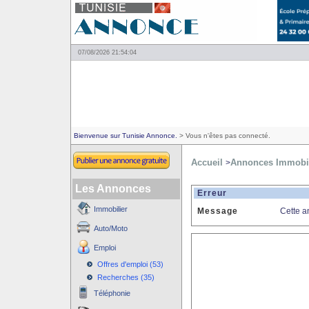
07/08/2026 21:54:04
Bienvenue sur Tunisie Annonce.
> Vous n'êtes pas connecté.
Accueil
Annonces Immobil
>
Les Annonces
Erreur
Immobilier
Message
Cette a
Auto/Moto
Emploi
Offres d'emploi (53)
Recherches (35)
Téléphonie