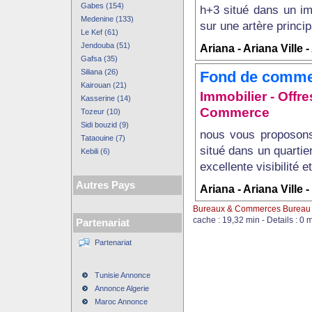
Gabes (154)
h+3 situé dans un im
Medenine (133)
sur une artère princip
Le Kef (61)
Jendouba (51)
Ariana - Ariana Ville -
Gafsa (35)
Siliana (26)
Fond de comme
Kairouan (21)
Immobilier - Off
Kasserine (14)
Commerce
Tozeur (10)
Sidi bouzid (9)
nous vous proposons
Tataouine (7)
situé dans un quartie
Kebili (6)
excellente visibilité e
Autres Pays
Ariana - Ariana Ville 
Bureaux & Commerces Bureau 
cache : 19,32 min - Details : 0 
Partenariat
Partenariat
Tunisie Annonce
Annonce Algerie
Maroc Annonce