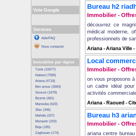
Bureau h2 riad
Vote Google
Immobilier - Off
découvrez ce magni
Services
médical moderne, off
professionnels de san
Aide/FAQ
Nous contacter
Ariana - Ariana Ville
Local commerci
Immobilier par région
Immobilier - Off
Tunis (10077)
Nabeul (7589)
on vous proposons à 
Ariana (4718)
un cadre idéal pour 
Ben arous (3684)
activités commercial
Sousse (1678)
Bizerte (681)
Ariana - Raoued - Cit
Manouba (620)
Sfax (346)
Bureau h3 aria
Mahdia (207)
Monastir (203)
Immobilier - Off
Beja (185)
ariana centre bureau
Zaghouan (174)