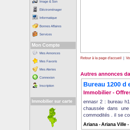
Image & Son
Eléctroménager
Informatique
Bonnes Affaires
Services
Mon Compte
Mes Annonces
Retour à la page d'accueil
|
Vo
Mes Favoris
Mes Alertes
Autres annonces da
Connexion
Bureau 1200 d 
Inscription
Immobilier - Off
ennasr 2 : bureau h1
Immobilier sur carte
chaussée dans une 
commodités . il se com
Ariana - Ariana Ville 