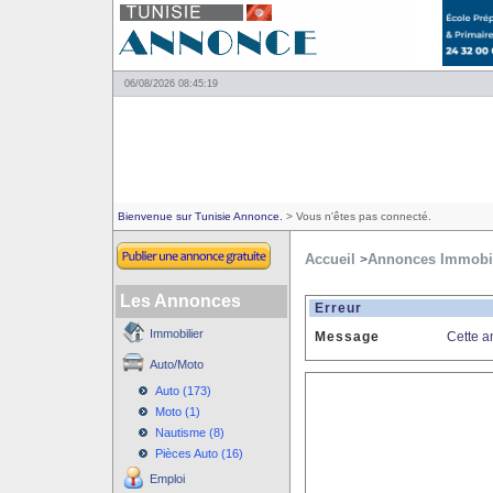
06/08/2026 08:45:19
Bienvenue sur Tunisie Annonce.
> Vous n'êtes pas connecté.
Accueil
Annonces Immobil
>
Les Annonces
Erreur
Immobilier
Message
Cette a
Auto/Moto
Auto (173)
Moto (1)
Nautisme (8)
Pièces Auto (16)
Emploi