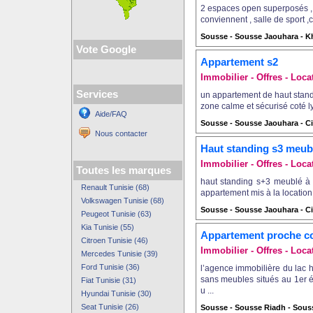
2 espaces open superposés , 
conviennent , salle de sport ,
Sousse - Sousse Jaouhara - 
Vote Google
Appartement s2
Immobilier - Offres - Loca
Services
un appartement de haut stand
zone calme et sécurisé coté ly
Aide/FAQ
Sousse - Sousse Jaouhara - Ci
Nous contacter
Haut standing s3 meubl
Immobilier - Offres - Loca
Toutes les marques
haut standing s+3 meublé à 
Renault Tunisie (68)
appartement mis à la location
Volkswagen Tunisie (68)
Sousse - Sousse Jaouhara - Ci
Peugeot Tunisie (63)
Kia Tunisie (55)
Appartement proche c
Citroen Tunisie (46)
Immobilier - Offres - Loca
Mercedes Tunisie (39)
Ford Tunisie (36)
l’agence immobilière du lac
sans meubles situés au 1er é
Fiat Tunisie (31)
u ...
Hyundai Tunisie (30)
Seat Tunisie (26)
Sousse - Sousse Riadh - Sous