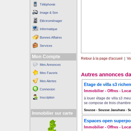
Téléphonie
Image & Son
Eléctroménager
Informatique
Bonnes Affaires
Services
Mon Compte
Retour à la page d'accueil
|
Vo
Mes Annonces
Mes Favoris
Autres annonces da
Mes Alertes
Etage de villa s3 riche
Connexion
Immobilier - Offres - Loca
Inscription
à louer étage de villa s3 me
se compose de trois chambres 
Sousse - Sousse Jaouhara - 
Immobilier sur carte
Espaces open superpo
Immobilier - Offres - Loca