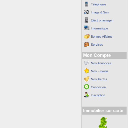
Téléphonie
Image & Son
Eléctroménager
Informatique
Bonnes Affaires
Services
Mon Compte
Mes Annonces
Mes Favoris
Mes Alertes
Connexion
Inscription
Immobilier sur carte