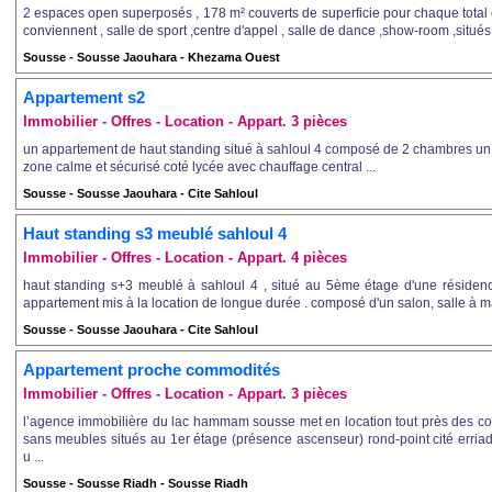
2 espaces open superposés , 178 m² couverts de superficie pour chaque total 
conviennent , salle de sport ,centre d'appel , salle de dance ,show-room ,situé
Sousse - Sousse Jaouhara - Khezama Ouest
Appartement s2
Immobilier - Offres - Location - Appart. 3 pièces
un appartement de haut standing situé à sahloul 4 composé de 2 chambres un
zone calme et sécurisé coté lycée avec chauffage central ...
Sousse - Sousse Jaouhara - Cite Sahloul
Haut standing s3 meublé sahloul 4
Immobilier - Offres - Location - Appart. 4 pièces
haut standing s+3 meublé à sahloul 4 , situé au 5ème étage d'une résidenc
appartement mis à la location de longue durée . composé d'un salon, salle à man
Sousse - Sousse Jaouhara - Cite Sahloul
Appartement proche commodités
Immobilier - Offres - Location - Appart. 3 pièces
l’agence immobilière du lac hammam sousse met en location tout près des 
sans meubles situés au 1er étage (présence ascenseur) rond-point cité erri
u ...
Sousse - Sousse Riadh - Sousse Riadh