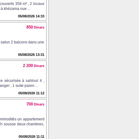
couverts 356 m² , 2 locaux
s à khézama oue ...
05/08/2026 14:33
850
Dinars
 salon 2 balcons dans une
05/08/2026 13:31
2 200
Dinars
e sécurisée à sahloul 4 ,
ger , 1 suite paren ...
05/08/2026 11:12
700
Dinars
commodités un appartement
adh sousse deux chambres,
05/08/2026 11:11