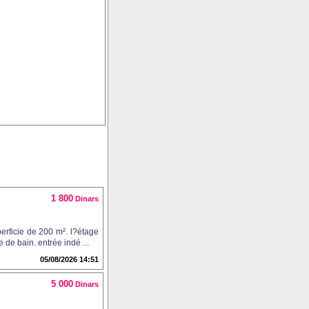
1 800
Dinars
erficie de 200 m². l?étage
de bain. entrée indé ...
05/08/2026 14:51
5 000
Dinars