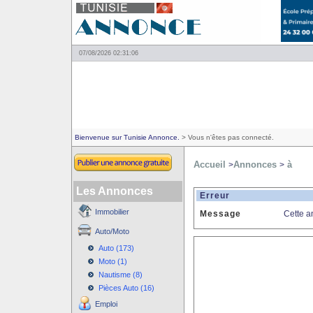
07/08/2026 02:31:06
Bienvenue sur Tunisie Annonce.
> Vous n'êtes pas connecté.
Accueil
Annonces
à
>
>
Les Annonces
Erreur
Immobilier
Message
Cette a
Auto/Moto
Auto (173)
Moto (1)
Nautisme (8)
Pièces Auto (16)
Emploi