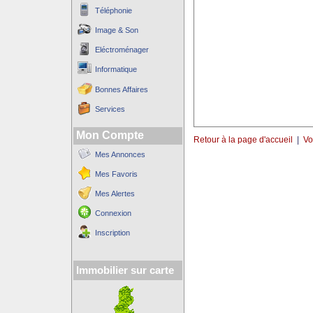
Téléphonie
Image & Son
Eléctroménager
Informatique
Bonnes Affaires
Services
Mon Compte
Retour à la page d'accueil
|
Vo
Mes Annonces
Mes Favoris
Mes Alertes
Connexion
Inscription
Immobilier sur carte