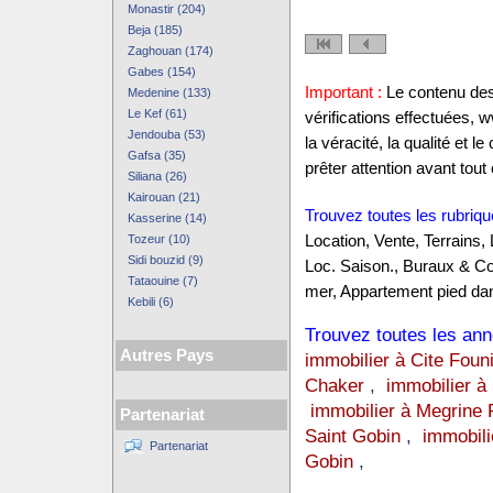
Monastir (204)
Beja (185)
Zaghouan (174)
Gabes (154)
Important :
Le contenu des 
Medenine (133)
Le Kef (61)
vérifications effectuées,
Jendouba (53)
la véracité, la qualité et
Gafsa (35)
prêter attention avant tout 
Siliana (26)
Kairouan (21)
Trouvez toutes les rubriqu
Kasserine (14)
Tozeur (10)
Location, Vente, Terrains,
Sidi bouzid (9)
Loc. Saison., Buraux & C
Tataouine (7)
mer, Appartement pied dan
Kebili (6)
Trouvez toutes les anno
Autres Pays
immobilier à Cite Foun
Chaker
,
immobilier à
immobilier à Megrine 
Partenariat
Saint Gobin
,
immobili
Partenariat
Gobin
,