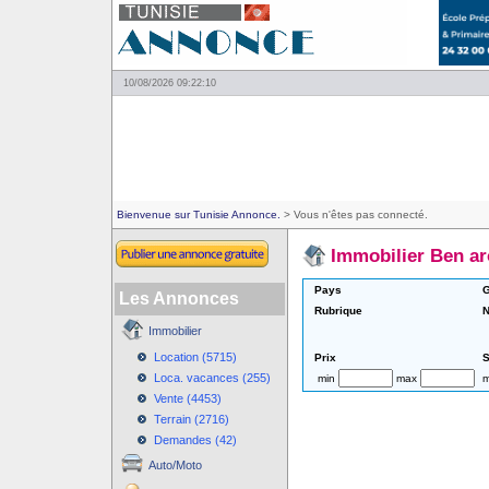
10/08/2026 09:22:10
Bienvenue sur Tunisie Annonce.
> Vous n'êtes pas connecté.
Immobilier Ben a
Pays
G
Les Annonces
Rubrique
N
Immobilier
Location (5715)
Prix
S
Loca. vacances (255)
min
max
m
Vente (4453)
Terrain (2716)
Demandes (42)
Auto/Moto