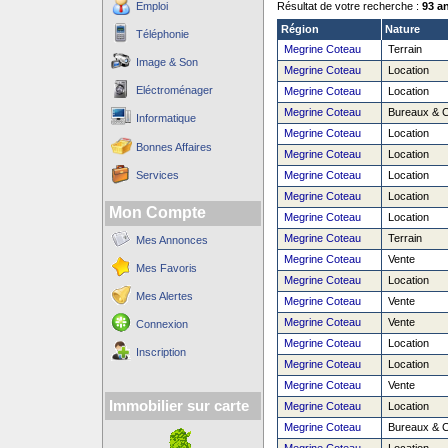
Emploi
Résultat de votre recherche :
93 a
Région
Nature
Téléphonie
Megrine Coteau
Terrain
Image & Son
Megrine Coteau
Location
Eléctroménager
Megrine Coteau
Location
Megrine Coteau
Bureaux & 
Informatique
Megrine Coteau
Location
Bonnes Affaires
Megrine Coteau
Location
Services
Megrine Coteau
Location
Megrine Coteau
Location
Mon Compte
Megrine Coteau
Location
Megrine Coteau
Terrain
Mes Annonces
Megrine Coteau
Vente
Mes Favoris
Megrine Coteau
Location
Mes Alertes
Megrine Coteau
Vente
Megrine Coteau
Vente
Connexion
Megrine Coteau
Location
Inscription
Megrine Coteau
Location
Megrine Coteau
Vente
Immobilier sur carte
Megrine Coteau
Location
Megrine Coteau
Bureaux & 