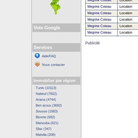
Megrine Coteau
Location
Megrine Coteau
Location
Megrine Coteau
Location
Megrine Coteau
Location
Megrine Coteau
Location
Vote Google
Megrine Coteau
Location
Publicité
Services
Aide/FAQ
Nous contacter
Immobilier par région
Tunis (10113)
Nabeul (7602)
Ariana (4744)
Ben arous (3692)
Sousse (1683)
Bizerte (682)
Manouba (621)
Sfax (347)
Mahdia (208)