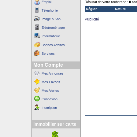
Emploi
Résultat de votre recherche :
0 an
Région
Nature
Téléphonie
Image & Son
Publicité
Eléctroménager
Informatique
Bonnes Affaires
Services
Mon Compte
Mes Annonces
Mes Favoris
Mes Alertes
Connexion
Inscription
Immobilier sur carte