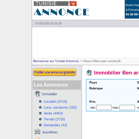
07/08/2026 05:44:39
Bienvenue sur Tunisie Annonce.
> Vous n'êtes pas connecté.
Immobilier Ben a
Pays
G
Les Annonces
Rubrique
N
Immobilier
Location (5715)
Prix
S
Loca. vacances (255)
min
max
m
Vente (4453)
Terrain (2716)
Demandes (42)
Auto/Moto