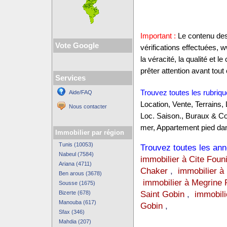
Important :
Le contenu des 
Vote Google
vérifications effectuées,
la véracité, la qualité et
prêter attention avant tout 
Services
Trouvez toutes les rubriqu
Aide/FAQ
Location, Vente, Terrains,
Nous contacter
Loc. Saison., Buraux & C
mer, Appartement pied dan
Immobilier par région
Tunis (10053)
Trouvez toutes les anno
Nabeul (7584)
immobilier à Cite Foun
Ariana (4711)
Chaker
,
immobilier à
Ben arous (3678)
immobilier à Megrine 
Sousse (1675)
Saint Gobin
,
immobili
Bizerte (678)
Manouba (617)
Gobin
,
Sfax (346)
Mahdia (207)