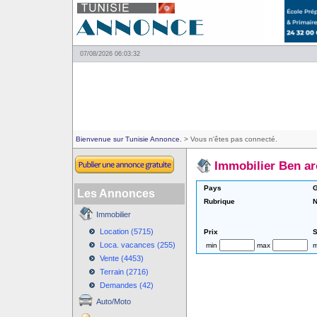
07/08/2026 06:03:32
Bienvenue sur Tunisie Annonce.
> Vous n'êtes pas connecté.
Immobilier Ben a
Pays
G
Les Annonces
Rubrique
N
Immobilier
Location (5715)
Prix
S
Loca. vacances (255)
min
max
m
Vente (4453)
Terrain (2716)
Demandes (42)
Auto/Moto