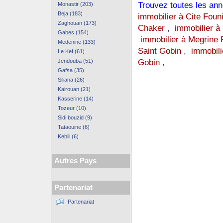
Trouvez toutes les anno
Monastir (203)
Beja (183)
immobilier à Cite Foun
Zaghouan (173)
Chaker
,
immobilier à
Gabes (154)
immobilier à Megrine 
Medenine (133)
Saint Gobin
,
immobili
Le Kef (61)
Gobin
,
Jendouba (51)
Gafsa (35)
Siliana (26)
Kairouan (21)
Kasserine (14)
Tozeur (10)
Sidi bouzid (9)
Tataouine (6)
Kebili (6)
Autres Pays
Partenariat
Partenariat