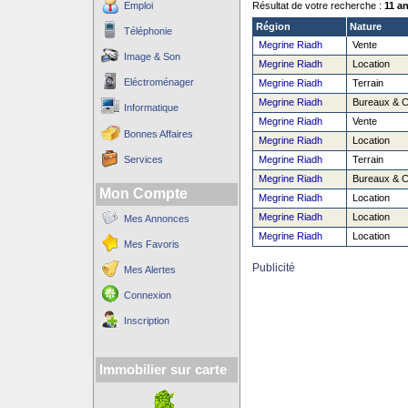
Emploi
Résultat de votre recherche :
11 a
Région
Nature
Téléphonie
Megrine Riadh
Vente
Image & Son
Megrine Riadh
Location
Eléctroménager
Megrine Riadh
Terrain
Megrine Riadh
Bureaux & 
Informatique
Megrine Riadh
Vente
Bonnes Affaires
Megrine Riadh
Location
Services
Megrine Riadh
Terrain
Megrine Riadh
Bureaux & 
Mon Compte
Megrine Riadh
Location
Megrine Riadh
Location
Mes Annonces
Megrine Riadh
Location
Mes Favoris
Publicité
Mes Alertes
Connexion
Inscription
Immobilier sur carte