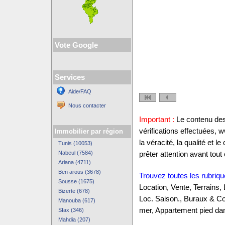
Vote Google
Services
Aide/FAQ
Nous contacter
Important :
Le contenu des 
vérifications effectuées,
Immobilier par région
la véracité, la qualité et
Tunis (10053)
Nabeul (7584)
prêter attention avant tout 
Ariana (4711)
Ben arous (3678)
Trouvez toutes les rubriqu
Sousse (1675)
Location, Vente, Terrains,
Bizerte (678)
Loc. Saison., Buraux & C
Manouba (617)
mer, Appartement pied dan
Sfax (346)
Mahdia (207)