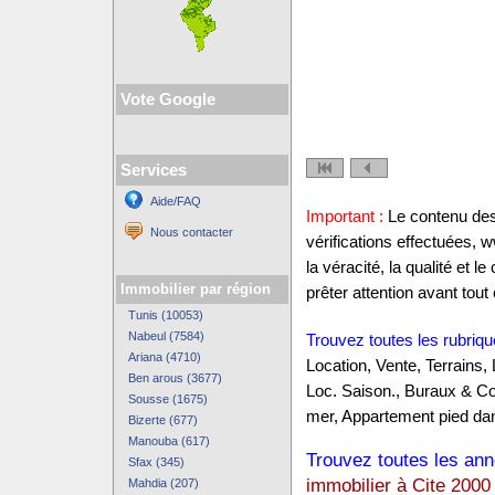
Vote Google
Services
Aide/FAQ
Important :
Le contenu des 
Nous contacter
vérifications effectuées,
la véracité, la qualité et
Immobilier par région
prêter attention avant tout 
Tunis (10053)
Nabeul (7584)
Trouvez toutes les rubriqu
Ariana (4710)
Location, Vente, Terrains,
Ben arous (3677)
Loc. Saison., Buraux & C
Sousse (1675)
mer, Appartement pied dan
Bizerte (677)
Manouba (617)
Trouvez toutes les anno
Sfax (345)
immobilier à Cite 2000
Mahdia (207)