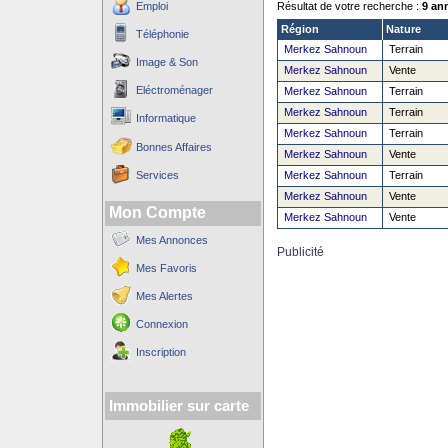
Emploi
Résultat de votre recherche :
9 an
Région
Nature
Téléphonie
Merkez Sahnoun
Terrain
Image & Son
Merkez Sahnoun
Vente
Eléctroménager
Merkez Sahnoun
Terrain
Merkez Sahnoun
Terrain
Informatique
Merkez Sahnoun
Terrain
Bonnes Affaires
Merkez Sahnoun
Vente
Services
Merkez Sahnoun
Terrain
Merkez Sahnoun
Vente
Mon Compte
Merkez Sahnoun
Vente
Mes Annonces
Publicité
Mes Favoris
Mes Alertes
Connexion
Inscription
Immobilier sur carte