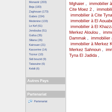
Monastir (203)
Mghaier
,
immobilier 
Beja (183)
Cite Moez 2
,
immobil
Zaghouan (173)
immobilier à Cite Tyna
Gabes (154)
immobilier à El Aouab
Medenine (133)
immobilier à El Khazz
Le Kef (61)
Jendouba (51)
Merkez Aloulou
,
immo
Gafsa (35)
Dammak
,
immobilier 
Siliana (26)
immobilier à Merkez 
Kairouan (21)
Merkez Sahnoun
,
imm
Kasserine (14)
Tozeur (10)
Tyna El Jadida
,
Sidi bouzid (9)
Tataouine (6)
Kebili (6)
Autres Pays
Partenariat
Partenariat