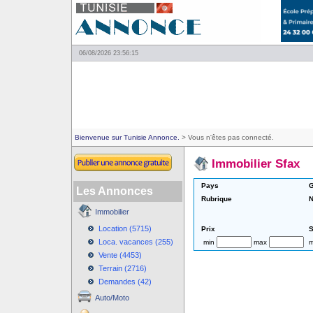
06/08/2026 23:56:15
Bienvenue sur Tunisie Annonce.
> Vous n'êtes pas connecté.
Immobilier Sfax
Pays
G
Les Annonces
Rubrique
N
Immobilier
Location (5715)
Prix
S
Loca. vacances (255)
min
max
m
Vente (4453)
Terrain (2716)
Demandes (42)
Auto/Moto