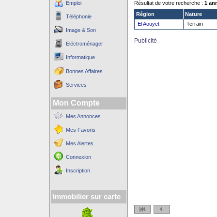
Emploi
Résultat de votre recherche :
1 an
Région
Nature
Téléphonie
El Aouyet
Terrain
Image & Son
Publicité
Eléctroménager
Informatique
Bonnes Affaires
Services
Mon Compte
Mes Annonces
Mes Favoris
Mes Alertes
Connexion
Inscription
Immobilier sur carte