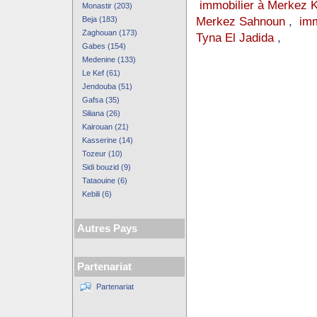
immobilier à Merkez 
Monastir (203)
Merkez Sahnoun
,
imm
Beja (183)
Zaghouan (173)
Tyna El Jadida
,
Gabes (154)
Medenine (133)
Le Kef (61)
Jendouba (51)
Gafsa (35)
Siliana (26)
Kairouan (21)
Kasserine (14)
Tozeur (10)
Sidi bouzid (9)
Tataouine (6)
Kebili (6)
Autres Pays
Partenariat
Partenariat