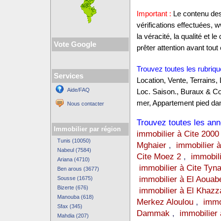
Important :
Le contenu des 
vérifications effectuées,
la véracité, la qualité et
Vote Google
prêter attention avant tout 
Trouvez toutes les rubriqu
Services
Location, Vente, Terrains,
Aide/FAQ
Loc. Saison., Buraux & C
mer, Appartement pied dan
Nous contacter
Trouvez toutes les anno
Immobilier par région
immobilier à Cite 2000
Tunis (10050)
Mghaier
,
immobilier 
Nabeul (7584)
Cite Moez 2
,
immobil
Ariana (4710)
immobilier à Cite Tyna
Ben arous (3677)
immobilier à El Aouab
Sousse (1675)
Bizerte (676)
immobilier à El Khazz
Manouba (618)
Merkez Aloulou
,
immo
Sfax (345)
Dammak
,
immobilier 
Mahdia (207)