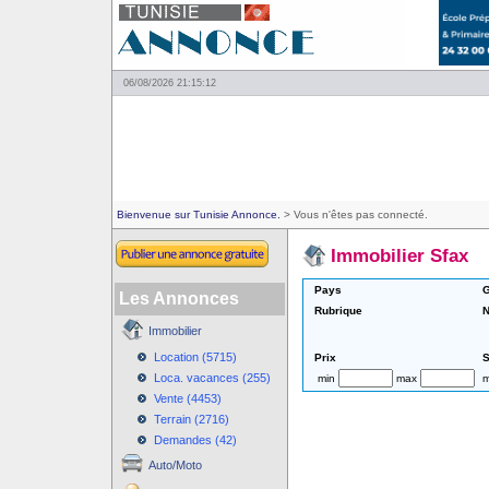
06/08/2026 21:15:12
Bienvenue sur Tunisie Annonce.
> Vous n'êtes pas connecté.
Immobilier Sfax
Pays
G
Les Annonces
Rubrique
N
Immobilier
Location (5715)
Prix
S
Loca. vacances (255)
min
max
m
Vente (4453)
Terrain (2716)
Demandes (42)
Auto/Moto