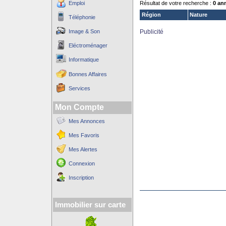
Emploi
Résultat de votre recherche :
0 an
Région
Nature
Téléphonie
Image & Son
Publicité
Eléctroménager
Informatique
Bonnes Affaires
Services
Mon Compte
Mes Annonces
Mes Favoris
Mes Alertes
Connexion
Inscription
Immobilier sur carte