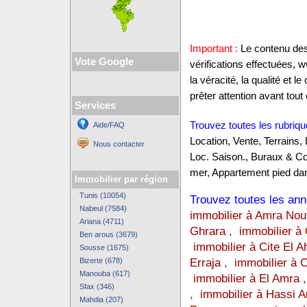
Important :
Le contenu des 
Vote Google
vérifications effectuées,
la véracité, la qualité et
prêter attention avant tout 
Services
Trouvez toutes les rubriqu
Aide/FAQ
Location, Vente, Terrains,
Nous contacter
Loc. Saison., Buraux & C
mer, Appartement pied dan
Immobilier par région
Tunis (10054)
Trouvez toutes les anno
Nabeul (7584)
immobilier à Amra Nou
Ariana (4711)
Ghrara
,
immobilier à 
Ben arous (3679)
immobilier à Cite El A
Sousse (1675)
Erraja
,
immobilier à 
Bizerte (678)
Manouba (617)
immobilier à El Amra
Sfax (346)
,
immobilier à Hassi 
Mahdia (207)