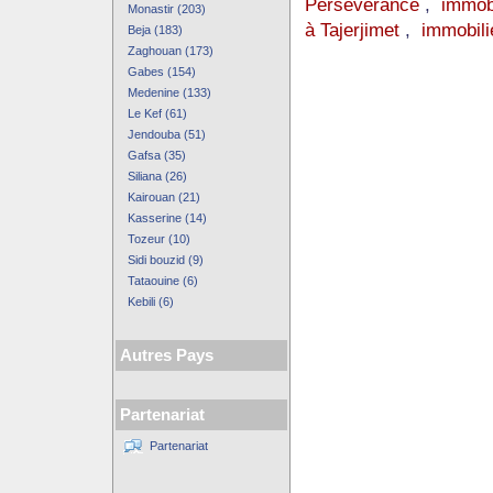
Perseverance
,
immob
Monastir (203)
à Tajerjimet
,
immobili
Beja (183)
Zaghouan (173)
Gabes (154)
Medenine (133)
Le Kef (61)
Jendouba (51)
Gafsa (35)
Siliana (26)
Kairouan (21)
Kasserine (14)
Tozeur (10)
Sidi bouzid (9)
Tataouine (6)
Kebili (6)
Autres Pays
Partenariat
Partenariat