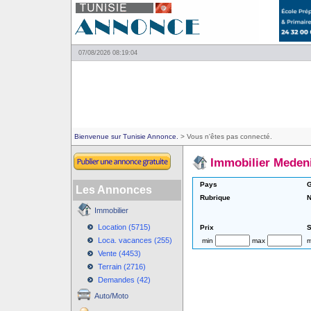
07/08/2026 08:19:04
Bienvenue sur Tunisie Annonce.
> Vous n'êtes pas connecté.
Immobilier Meden
Pays
G
Les Annonces
Rubrique
N
Immobilier
Location (5715)
Prix
S
Loca. vacances (255)
min
max
m
Vente (4453)
Terrain (2716)
Demandes (42)
Auto/Moto