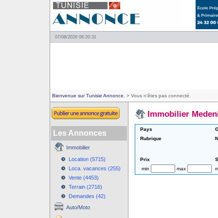
07/08/2026 08:20:31
Bienvenue sur Tunisie Annonce.
> Vous n'êtes pas connecté.
Immobilier Meden
Pays
G
Les Annonces
Rubrique
N
Immobilier
Location (5715)
Prix
S
Loca. vacances (255)
min
max
m
Vente (4453)
Terrain (2716)
Demandes (42)
Auto/Moto