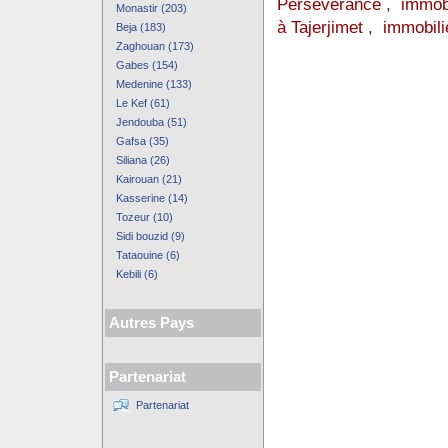
Perseverance
,
immob
Monastir (203)
à Tajerjimet
,
immobili
Beja (183)
Zaghouan (173)
Gabes (154)
Medenine (133)
Le Kef (61)
Jendouba (51)
Gafsa (35)
Siliana (26)
Kairouan (21)
Kasserine (14)
Tozeur (10)
Sidi bouzid (9)
Tataouine (6)
Kebili (6)
Autres Pays
Partenariat
Partenariat