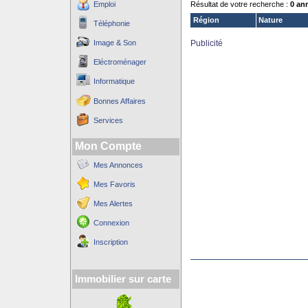
Emploi
Résultat de votre recherche :
0 an
Région
Nature
Téléphonie
Image & Son
Publicité
Eléctroménager
Informatique
Bonnes Affaires
Services
Mon Compte
Mes Annonces
Mes Favoris
Mes Alertes
Connexion
Inscription
Immobilier sur carte