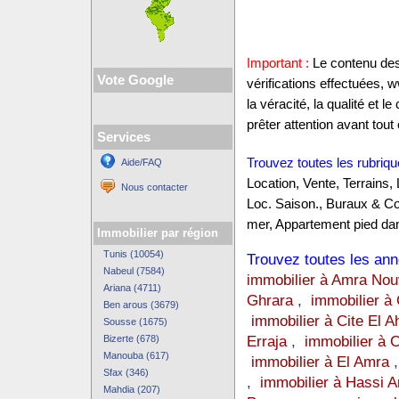
Important :
Le contenu des 
Vote Google
vérifications effectuées,
la véracité, la qualité et
prêter attention avant tout 
Services
Trouvez toutes les rubriqu
Aide/FAQ
Location, Vente, Terrains,
Nous contacter
Loc. Saison., Buraux & C
mer, Appartement pied dan
Immobilier par région
Tunis (10054)
Trouvez toutes les anno
Nabeul (7584)
immobilier à Amra Nou
Ariana (4711)
Ghrara
,
immobilier à 
Ben arous (3679)
immobilier à Cite El A
Sousse (1675)
Erraja
,
immobilier à 
Bizerte (678)
Manouba (617)
immobilier à El Amra
Sfax (346)
,
immobilier à Hassi 
Mahdia (207)