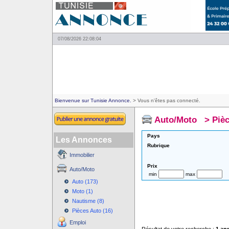
07/08/2026 22:08:04
Bienvenue sur Tunisie Annonce.
> Vous n'êtes pas connecté.
Auto/Moto
>
Piè
Pays
Les Annonces
Rubrique
Immobilier
Prix
Auto/Moto
min
max
Auto (173)
Moto (1)
Nautisme (8)
Pièces Auto (16)
Emploi