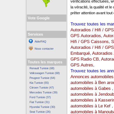
vérifications effectuées,
la véracité, la qualité et
prêter attention avant tout 
Vote Google
Trouvez toutes les mar
Autoradios / Hifi / GP
Services
GPS Autoradios
,
Autor
Hifi / GPS Caissons, 
Aide/FAQ
Autoradios / Hifi / GP
Nous contacter
Embarqué
,
Autoradios 
GPS Radio CB
,
Autora
Toutes les marques
GPS Autres
,
Renault Tunisie (68)
Trouvez toutes les ann
Volkswagen Tunisie (68)
Annonces automobiles 
Peugeot Tunisie (64)
automobiles à Ben aro
Kia Tunisie (55)
automobiles à Gabes
Citroen Tunisie (47)
Mercedes Tunisie (39)
automobiles à Jendou
Ford Tunisie (37)
automobiles à Kasseri
Fiat Tunisie (31)
automobiles à Le Kef
Hyundai Tunisie (30)
automobiles à Manoub
Seat Tunisie (26)