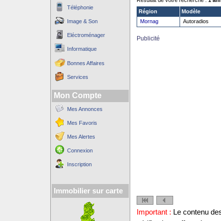
Résultat de votre recherche :
1 an
Téléphonie
Région
Modèle
Image & Son
Mornag
Autoradios
Eléctroménager
Publicité
Informatique
Bonnes Affaires
Services
Mon Compte
Mes Annonces
Mes Favoris
Mes Alertes
Connexion
Inscription
Immobilier sur carte
Important :
Le contenu des 