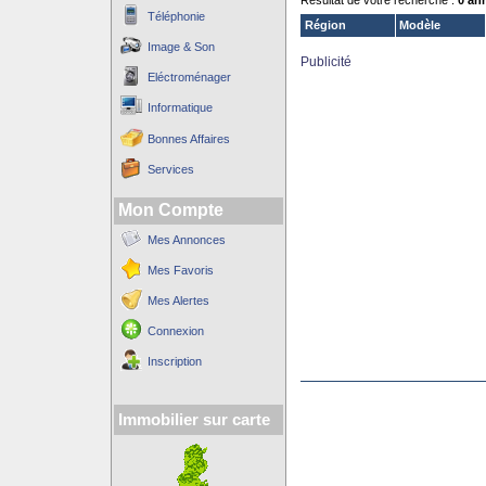
Résultat de votre recherche :
0 an
Téléphonie
Région
Modèle
Image & Son
Publicité
Eléctroménager
Informatique
Bonnes Affaires
Services
Mon Compte
Mes Annonces
Mes Favoris
Mes Alertes
Connexion
Inscription
Immobilier sur carte