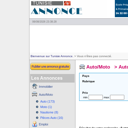
06/08/2026 23:38:28
Bienvenue sur Tunisie Annonce.
> Vous n'êtes pas connecté.
Auto/Moto
>
Aut
Pays
Les Annonces
Rubrique
Immobilier
Prix
Auto/Moto
min
max
Auto (173)
Moto (1)
Nautisme (8)
Pièces Auto (16)
Emploi