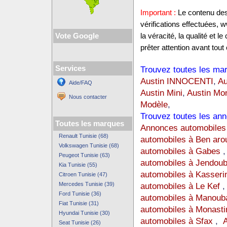
Important :
Le contenu des 
vérifications effectuées,
Vote Google
la véracité, la qualité et
prêter attention avant tout 
Services
Trouvez toutes les mar
Austin INNOCENTI
,
Au
Aide/FAQ
Austin Mini
,
Austin Mo
Nous contacter
Modèle
,
Trouvez toutes les ann
Toutes les marques
Annonces automobiles 
Renault Tunisie (68)
automobiles à Ben aro
Volkswagen Tunisie (68)
automobiles à Gabes
Peugeot Tunisie (63)
automobiles à Jendou
Kia Tunisie (55)
automobiles à Kasseri
Citroen Tunisie (47)
Mercedes Tunisie (39)
automobiles à Le Kef
Ford Tunisie (36)
automobiles à Manoub
Fiat Tunisie (31)
automobiles à Monasti
Hyundai Tunisie (30)
automobiles à Sfax
,
A
Seat Tunisie (26)