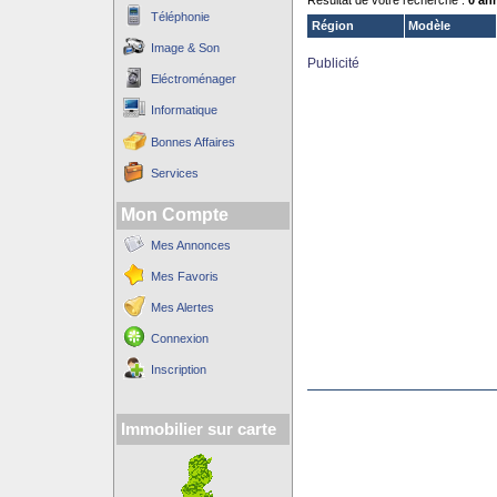
Résultat de votre recherche :
0 an
Téléphonie
Région
Modèle
Image & Son
Publicité
Eléctroménager
Informatique
Bonnes Affaires
Services
Mon Compte
Mes Annonces
Mes Favoris
Mes Alertes
Connexion
Inscription
Immobilier sur carte