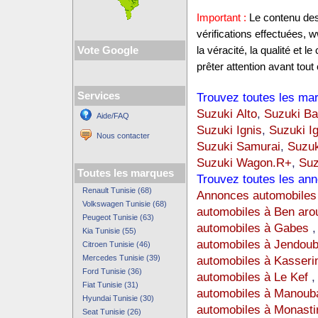
Important :
Le contenu des 
vérifications effectuées,
Vote Google
la véracité, la qualité et
prêter attention avant tout 
Services
Trouvez toutes les mar
Suzuki Alto
,
Suzuki Ba
Aide/FAQ
Suzuki Ignis
,
Suzuki I
Nous contacter
Suzuki Samurai
,
Suzuk
Suzuki Wagon.R+
,
Suz
Toutes les marques
Trouvez toutes les ann
Renault Tunisie (68)
Annonces automobiles 
Volkswagen Tunisie (68)
automobiles à Ben aro
Peugeot Tunisie (63)
automobiles à Gabes
Kia Tunisie (55)
automobiles à Jendou
Citroen Tunisie (46)
Mercedes Tunisie (39)
automobiles à Kasseri
Ford Tunisie (36)
automobiles à Le Kef
Fiat Tunisie (31)
automobiles à Manoub
Hyundai Tunisie (30)
automobiles à Monasti
Seat Tunisie (26)