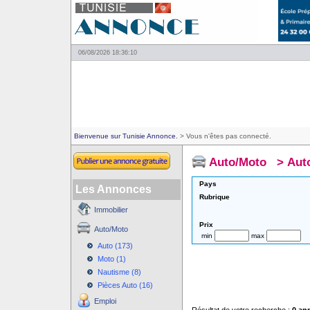
06/08/2026 18:36:10
Bienvenue sur Tunisie Annonce.
> Vous n'êtes pas connecté.
Auto/Moto
>
Aut
Pays
Les Annonces
Rubrique
Immobilier
Prix
Auto/Moto
min
max
Auto (173)
Moto (1)
Nautisme (8)
Pièces Auto (16)
Emploi