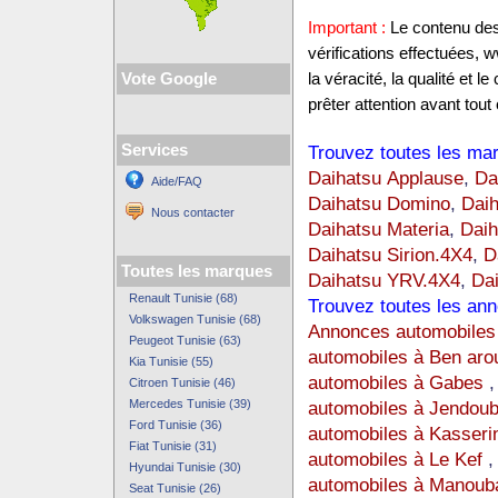
Important :
Le contenu des 
vérifications effectuées,
Vote Google
la véracité, la qualité et
prêter attention avant tout 
Services
Trouvez toutes les mar
Daihatsu Applause
,
Da
Aide/FAQ
Daihatsu Domino
,
Dai
Nous contacter
Daihatsu Materia
,
Daih
Daihatsu Sirion.4X4
,
D
Toutes les marques
Daihatsu YRV.4X4
,
Dai
Renault Tunisie (68)
Trouvez toutes les ann
Volkswagen Tunisie (68)
Annonces automobiles 
Peugeot Tunisie (63)
automobiles à Ben aro
Kia Tunisie (55)
automobiles à Gabes
Citroen Tunisie (46)
Mercedes Tunisie (39)
automobiles à Jendou
Ford Tunisie (36)
automobiles à Kasseri
Fiat Tunisie (31)
automobiles à Le Kef
Hyundai Tunisie (30)
automobiles à Manoub
Seat Tunisie (26)