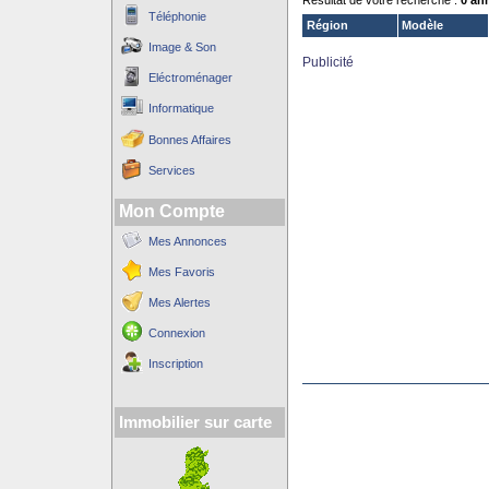
Résultat de votre recherche :
0 an
Téléphonie
Région
Modèle
Image & Son
Publicité
Eléctroménager
Informatique
Bonnes Affaires
Services
Mon Compte
Mes Annonces
Mes Favoris
Mes Alertes
Connexion
Inscription
Immobilier sur carte