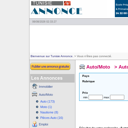
06/08/2026 02:33:27
Bienvenue sur Tunisie Annonce.
> Vous n'êtes pas connecté.
Auto/Moto
>
Aut
Pays
Les Annonces
Rubrique
Immobilier
Prix
Auto/Moto
min
max
Auto (173)
Moto (1)
Nautisme (8)
Pièces Auto (16)
Emploi