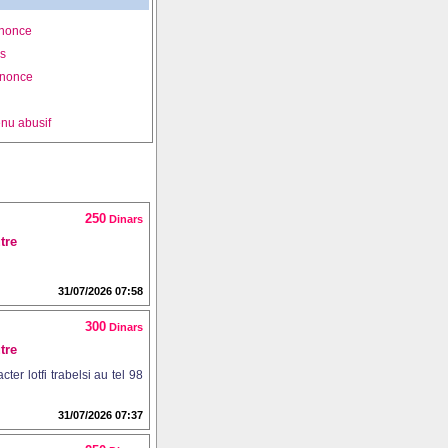
nnonce
is
nnonce
nu abusif
250
Dinars
tre
31/07/2026 07:58
300
Dinars
tre
ter lotfi trabelsi au tel 98
31/07/2026 07:37