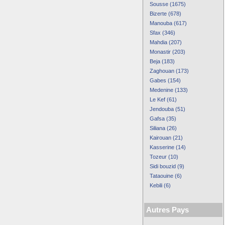
Sousse (1675)
Bizerte (678)
Manouba (617)
Sfax (346)
Mahdia (207)
Monastir (203)
Beja (183)
Zaghouan (173)
Gabes (154)
Medenine (133)
Le Kef (61)
Jendouba (51)
Gafsa (35)
Siliana (26)
Kairouan (21)
Kasserine (14)
Tozeur (10)
Sidi bouzid (9)
Tataouine (6)
Kebili (6)
Autres Pays