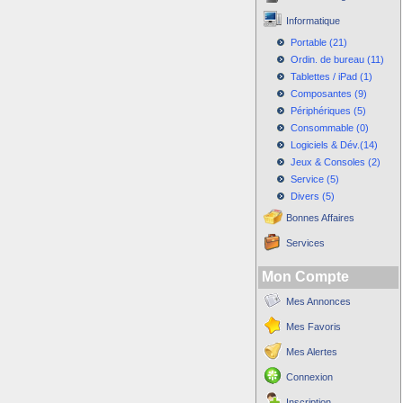
Informatique
Portable (21)
Ordin. de bureau (11)
Tablettes / iPad (1)
Composantes (9)
Périphériques (5)
Consommable (0)
Logiciels & Dév.(14)
Jeux & Consoles (2)
Service (5)
Divers (5)
Bonnes Affaires
Services
Mon Compte
Mes Annonces
Mes Favoris
Mes Alertes
Connexion
Inscription