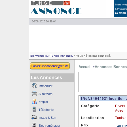
06/08/2026 20:39:04
Bienvenue sur Tunisie Annonce.
> Vous n'êtes pas connecté.
Accueil
Annonces Bonnes 
>
Les Annonces
Immobilier
Auto/Moto
[Réf:3464493] Iqos iluma
Emploi
Catégorie
Divers
Téléphonie
Autre
Image & Son
Localisation
Tunisie
Prix
Eléctroménager
140 Di