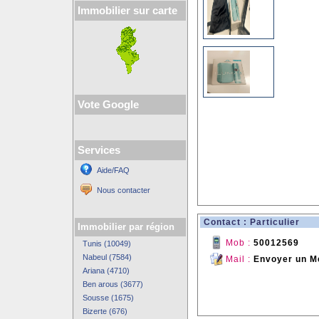
Immobilier sur carte
Vote Google
Services
Aide/FAQ
Nous contacter
Contact : Particulier
Immobilier par région
Mob :
50012569
Tunis (10049)
Nabeul (7584)
Mail :
Envoyer un M
Ariana (4710)
Ben arous (3677)
Sousse (1675)
Bizerte (676)