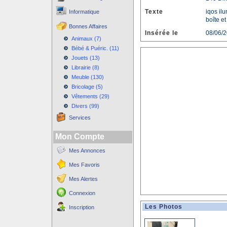
Texte
iqos il
Informatique
boîte et
Bonnes Affaires
Insérée le
08/06/
Animaux (7)
Bébé & Puéric. (11)
Jouets (13)
Librairie (8)
Meuble (130)
Bricolage (5)
Vêtements (29)
Divers (99)
Services
Mon Compte
Mes Annonces
Mes Favoris
Mes Alertes
Connexion
Les Photos
Inscription