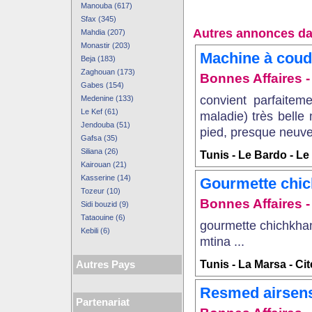
Manouba (617)
Sfax (345)
Autres annonces da
Mahdia (207)
Monastir (203)
Machine à coud
Beja (183)
Zaghouan (173)
Bonnes Affaires - 
Gabes (154)
convient parfaitem
Medenine (133)
Le Kef (61)
maladie) très bell
Jendouba (51)
pied, presque neuve,
Gafsa (35)
Siliana (26)
Tunis - Le Bardo - L
Kairouan (21)
Kasserine (14)
Gourmette chic
Tozeur (10)
Bonnes Affaires - 
Sidi bouzid (9)
Tataouine (6)
gourmette chichkhan
Kebili (6)
mtina ...
Tunis - La Marsa - Ci
Autres Pays
Resmed airsens
Partenariat