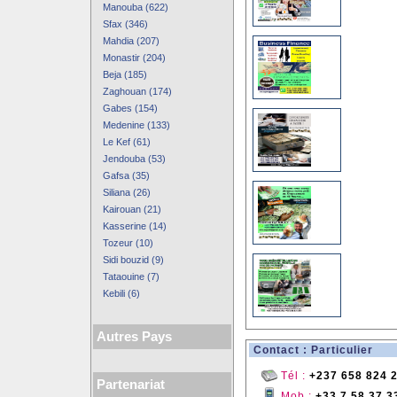
Manouba (622)
Sfax (346)
Mahdia (207)
Monastir (204)
Beja (185)
Zaghouan (174)
Gabes (154)
Medenine (133)
Le Kef (61)
Jendouba (53)
Gafsa (35)
Siliana (26)
Kairouan (21)
Kasserine (14)
Tozeur (10)
Sidi bouzid (9)
Tataouine (7)
Kebili (6)
Autres Pays
Contact : Particulier
Tél :
+237 658 824 
Partenariat
Mob :
+33 7 58 37 3