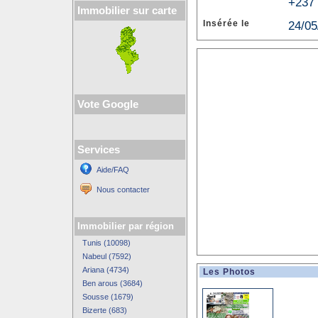
+237 
Immobilier sur carte
Insérée le
24/05
Vote Google
Services
Aide/FAQ
Nous contacter
Immobilier par région
Tunis (10098)
Nabeul (7592)
Ariana (4734)
Les Photos
Ben arous (3684)
Sousse (1679)
Bizerte (683)