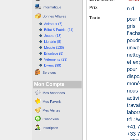
Informatique
Prix
n.d
Bonnes Affaires
Texte
pour 
Animaux (7)
gris 
Bébé & Puéric. (11)
l’ach
Jouets (13)
poud
Librairie (8)
unive
Meuble (130)
Bricolage (5)
netto
Vêtements (29)
et ex
Divers (99)
pour 
Services
disp
monét
Mon Compte
nous 
Mes Annonces
activ
Mes Favoris
travai
Mes Alertes
labor
tél.:
Connexion
+41 7
Inscription
+33 7