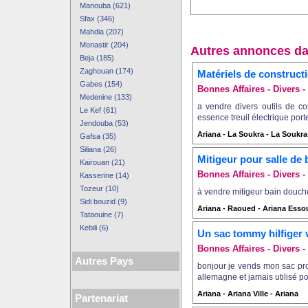
Manouba (621)
Sfax (346)
Mahdia (207)
Monastir (204)
Autres annonces da
Beja (185)
Zaghouan (174)
Matériels de construct
Gabes (154)
Bonnes Affaires - Divers - 
Medenine (133)
a vendre divers outils de c
Le Kef (61)
essence treuil électrique port
Jendouba (53)
Ariana - La Soukra - La Soukra
Gafsa (35)
Siliana (26)
Mitigeur pour salle de 
Kairouan (21)
Bonnes Affaires - Divers - 
Kasserine (14)
Tozeur (10)
à vendre mitigeur bain douche
Sidi bouzid (9)
Ariana - Raoued - Ariana Esso
Tataouine (7)
Kebili (6)
Un sac tommy hilfiger
Bonnes Affaires - Divers - 
Autres Pays
bonjour je vends mon sac pro
allemagne et jamais utilisé pou
Ariana - Ariana Ville - Ariana
Partenariat