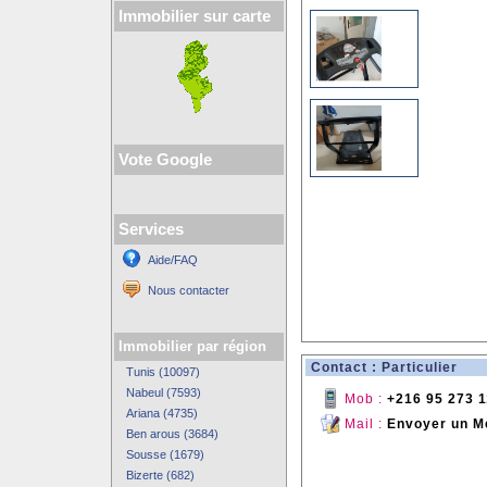
Immobilier sur carte
Vote Google
Services
Aide/FAQ
Nous contacter
Immobilier par région
Contact : Particulier
Tunis (10097)
Nabeul (7593)
Mob :
+216 95 273 1
Ariana (4735)
Mail :
Envoyer un M
Ben arous (3684)
Sousse (1679)
Bizerte (682)