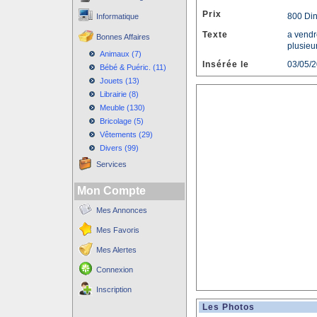
Prix
800 Di
Informatique
Texte
a vendr
Bonnes Affaires
plusieu
Animaux (7)
Insérée le
03/05/
Bébé & Puéric. (11)
Jouets (13)
Librairie (8)
Meuble (130)
Bricolage (5)
Vêtements (29)
Divers (99)
Services
Mon Compte
Mes Annonces
Mes Favoris
Mes Alertes
Connexion
Inscription
Les Photos