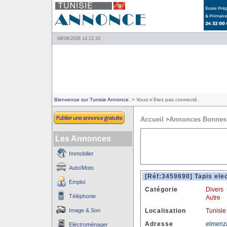
08/08/2026 14:12:33
Bienvenue sur Tunisie Annonce.
> Vous n'êtes pas connecté.
Accueil
Annonces Bonnes 
>
Les Annonces
Immobilier
Auto/Moto
[Réf:3459690] Tapis elec
Emploi
Catégorie
Divers
Téléphonie
Autre
Image & Son
Localisation
Tunisie
Adresse
elmenz
Eléctroménager