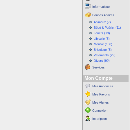
Informatique
Bonnes Affaires
Animaux (7)
Bébé & Puéric. (11)
Jouets (13)
Librairie (8)
Meuble (130)
Bricolage (5)
Vêtements (29)
Divers (99)
Services
Mon Compte
Mes Annonces
Mes Favoris
Mes Alertes
Connexion
Inscription