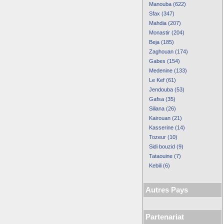
Manouba (622)
Sfax (347)
Mahdia (207)
Monastir (204)
Beja (185)
Zaghouan (174)
Gabes (154)
Medenine (133)
Le Kef (61)
Jendouba (53)
Gafsa (35)
Siliana (26)
Kairouan (21)
Kasserine (14)
Tozeur (10)
Sidi bouzid (9)
Tataouine (7)
Kebili (6)
Autres Pays
Partenariat