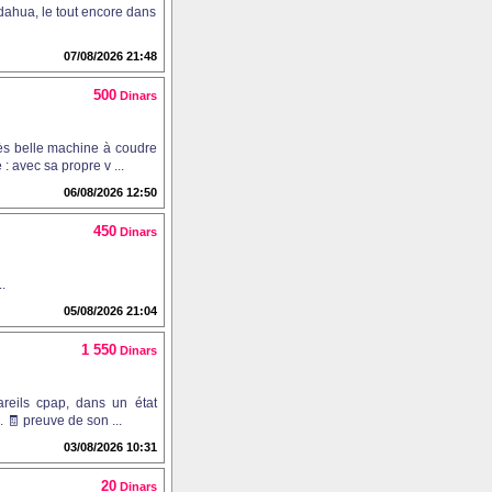
dahua, le tout encore dans
07/08/2026 21:48
500
Dinars
rès belle machine à coudre
 avec sa propre v ...
06/08/2026 12:50
450
Dinars
.
05/08/2026 21:04
1 550
Dinars
reils cpap, dans un état
 🧾 preuve de son ...
03/08/2026 10:31
20
Dinars