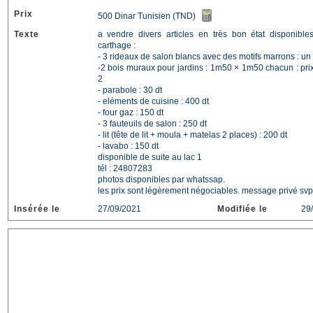
Prix
500 Dinar Tunisien (TND)
Texte
a vendre divers articles en très bon état disponible
carthage :
- 3 rideaux de salon blancs avec des motifs marrons : u
-2 bois muraux pour jardins : 1m50 × 1m50 chacun : prix 
2
- parabole : 30 dt
- eléments de cuisine : 400 dt
- four gaz : 150 dt
- 3 fauteuils de salon : 250 dt
- lit (tête de lit + moula + matelas 2 places) : 200 dt
- lavabo : 150 dt
disponible de suite au lac 1
tél : 24807283
photos disponibles par whatssap.
les prix sont légèrement négociables. message privé svp
Insérée le
27/09/2021
Modifiée le
29