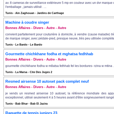
av. 8 cameras de surveillance extérieure 5 mp en couleur avec un dvr marque 
l'emballage , jamais utilisé . ...
Tunis - Ain Zaghouan - Jardins de Carthage
Machine à coudre singer
Bonnes Affaires - Divers - Autre - Autre
convient parfaitement pour couturière à domicile, à vendre (cause maladie) t
de marque singer, avec pédale-pied, presque neuve, très peu utilisée complète :
Tunis - Le Bardo - Le Bardo
Gourmette chichkhane fodha et mghatsa fedhhab
Bonnes Affaires - Divers - Autre - Autre
gourmette chichkhane fodha w m8atsa fethhab fel les bordures- rzina w mtina ..
Tunis - La Marsa - Cite Des Juges 2
Resmed airsense 10 autoset pack complet neuf
Bonnes Affaires - Divers - Autre - Autre
je vends un resmed airsense 10 autoset, la référence mondiale des appa
exceptionnel, utilisé seulement 4 à 5 heures avant d'être soigneusement rangé.
Tunis - Bab Bhar - Bab El Jazira
Raquette de tennis juniors 23