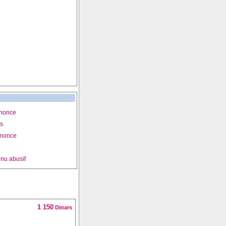
nnonce
is
nnonce
nu abusif
1 150
Dinars