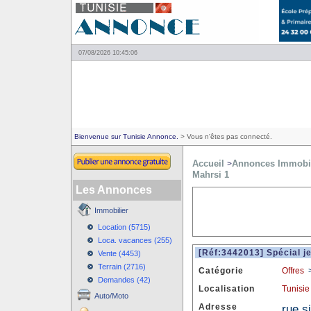
07/08/2026 10:45:06
Bienvenue sur Tunisie Annonce.
> Vous n'êtes pas connecté.
Accueil
Annonces Immobil
>
Mahrsi 1
Les Annonces
Immobilier
Location (5715)
Loca. vacances (255)
[Réf:3442013] Spécial j
Vente (4453)
Terrain (2716)
Catégorie
Offres
Demandes (42)
Localisation
Tunisie
Auto/Moto
Adresse
rue s