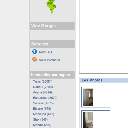
Vote Google
Services
Aide/FAQ
Nous contacter
Immobilier par région
Les Photos
Tunis (10054)
Nabeul (7584)
Ariana (4714)
Ben arous (3679)
Sousse (1675)
Bizerte (678)
Manouba (617)
Sfax (346)
Mahdia (207)