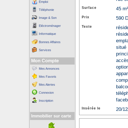
Emploi
Surface
45 m
Téléphonie
Prix
590 D
Image & Son
Eléctroménager
Texte
rési
résid
Informatique
empla
Bonnes Affaires
situé
Services
princi
accès
Mon Compte
optio
Mes Annonces
appa
Mes Favoris
comp
Mes Alertes
balco
télép
Connexion
faceb
Inscription
Insérée le
20/12
Immobilier sur carte