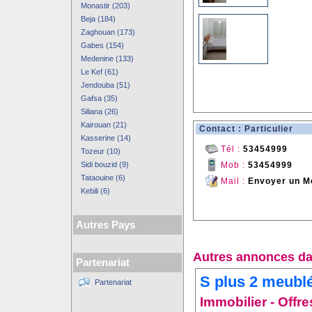
Monastir (203)
Beja (184)
Zaghouan (173)
Gabes (154)
Medenine (133)
Le Kef (61)
Jendouba (51)
Gafsa (35)
Siliana (26)
Kairouan (21)
Contact : Particulier
Kasserine (14)
Tél :
53454999
Tozeur (10)
Sidi bouzid (9)
Mob :
53454999
Tataouine (6)
Mail :
Envoyer un M
Kebili (6)
Autres Pays
Autres annonces da
Partenariat
S plus 2 meubl
Partenariat
Immobilier - Offre