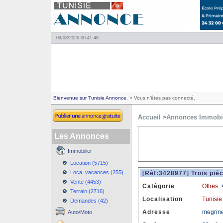
09/08/2026 00:41:48
Bienvenue sur Tunisie Annonce.
> Vous n'êtes pas connecté.
Accueil
Annonces Immobil
>
Les Annonces
Immobilier
Location (5715)
Loca. vacances (255)
[Réf:3428977] Trois piè
Vente (4453)
Catégorie
Offres
Terrain (2716)
Localisation
Tunisie
Demandes (42)
Adresse
megrine
Auto/Moto