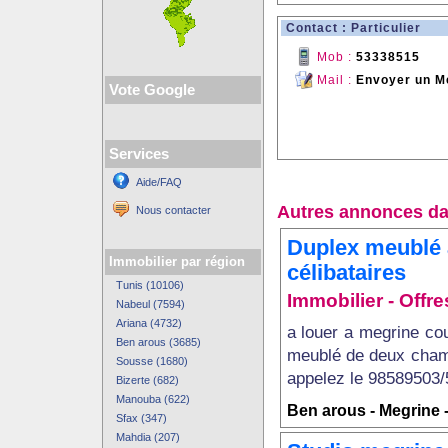
Contact : Particulier
Mob :
53338515
Mail :
Envoyer un M
Vote Google
Services
Aide/FAQ
Autres annonces da
Nous contacter
Duplex meublé 
Immobilier par région
célibataires
Tunis (10106)
Immobilier - Offre
Nabeul (7594)
Ariana (4732)
a louer a megrine co
Ben arous (3685)
meublé de deux chamb
Sousse (1680)
appelez le 98589503/
Bizerte (682)
Manouba (622)
Ben arous - Megrine 
Sfax (347)
Mahdia (207)