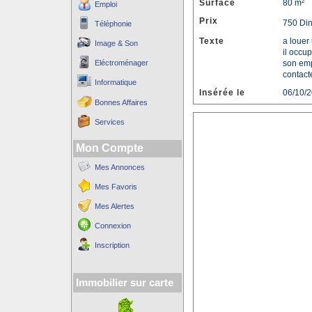
Surface
80 m²
Emploi
Prix
750 Di
Téléphonie
Texte
a louer
Image & Son
il occu
Eléctroménager
son emp
contact
Informatique
Insérée le
06/10/
Bonnes Affaires
Services
Mon Compte
Mes Annonces
Mes Favoris
Mes Alertes
Connexion
Inscription
Immobilier sur carte