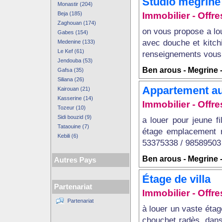
Studio megrine
Monastir (204)
Beja (185)
Immobilier - Offre
Zaghouan (174)
on vous propose a lo
Gabes (154)
avec douche et kitchi
Medenine (133)
Le Kef (61)
renseignements vous 
Jendouba (53)
Ben arous - Megrine 
Gafsa (35)
Siliana (26)
Appartement au 
Kairouan (21)
Kasserine (14)
Immobilier - Offre
Tozeur (10)
Sidi bouzid (9)
a louer pour jeune f
Tataouine (7)
étage emplacement r
Kebili (6)
53375338 / 98589503 
Ben arous - Megrine 
Autres Pays
Étage de villa
Partenariat
Immobilier - Offre
Partenariat
à louer un vaste étag
chouchet radès, dans