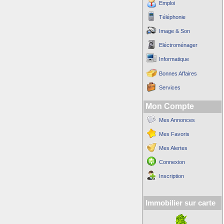
Emploi
Téléphonie
Image & Son
Eléctroménager
Informatique
Bonnes Affaires
Services
Mon Compte
Mes Annonces
Mes Favoris
Mes Alertes
Connexion
Inscription
Immobilier sur carte