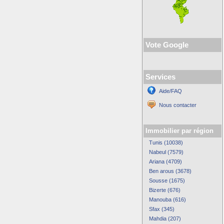
Vote Google
Services
Aide/FAQ
Nous contacter
Immobilier par région
Tunis (10038)
Nabeul (7579)
Ariana (4709)
Ben arous (3678)
Sousse (1675)
Bizerte (676)
Manouba (616)
Sfax (345)
Mahdia (207)