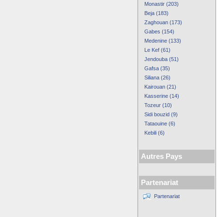
Monastir (203)
Beja (183)
Zaghouan (173)
Gabes (154)
Medenine (133)
Le Kef (61)
Jendouba (51)
Gafsa (35)
Siliana (26)
Kairouan (21)
Kasserine (14)
Tozeur (10)
Sidi bouzid (9)
Tataouine (6)
Kebili (6)
Autres Pays
Partenariat
Partenariat