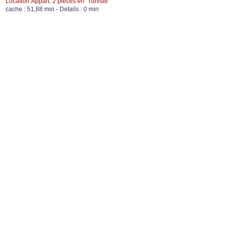
Location Appart. 2 pièces en Tunisie
cache : 51,88 min - Details : 0 min