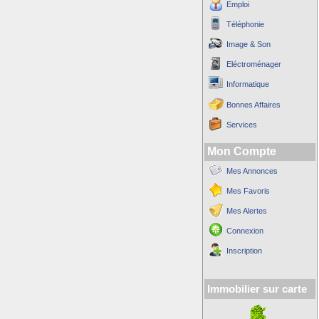
Emploi
Téléphonie
Image & Son
Eléctroménager
Informatique
Bonnes Affaires
Services
Mon Compte
Mes Annonces
Mes Favoris
Mes Alertes
Connexion
Inscription
Immobilier sur carte