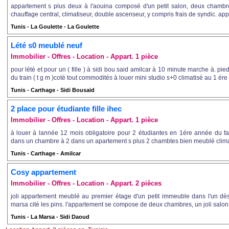
appartement s plus deux à l'aouina composé d'un petit salon, deux chambres
chauffage central, climatiseur, double ascenseur, y compris frais de syndic. app
Tunis - La Goulette - La Goulette
Lété s0 meublé neuf
Immobilier - Offres - Location - Appart. 1 pièce
pour lété et pour un ( fille ) à sidi bou said amilcar à 10 minute marche à. pie
du train ( t g m )coté tout commodités à louer mini studio s+0 climatisé au 1 ére 
Tunis - Carthage - Sidi Bousaid
2 place pour étudiante fille ihec
Immobilier - Offres - Location - Appart. 1 pièce
à louer à lannée 12 mois obligatoire pour 2 étudiantes en 1ére année du fac
dans un chambre à 2 dans un apartement s plus 2 chambtes bien meublé climat
Tunis - Carthage - Amilcar
Cosy appartement
Immobilier - Offres - Location - Appart. 2 pièces
joli appartement meublé au premier étage d'un petit immeuble dans l'un dès
marsa cité les pins. l'appartement se compose de deux chambres, un joli salon a
Tunis - La Marsa - Sidi Daoud