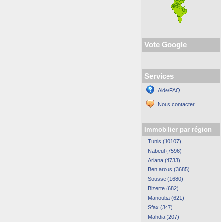
Vote Google
Services
Aide/FAQ
Nous contacter
Immobilier par région
Tunis (10107)
Nabeul (7596)
Ariana (4733)
Ben arous (3685)
Sousse (1680)
Bizerte (682)
Manouba (621)
Sfax (347)
Mahdia (207)