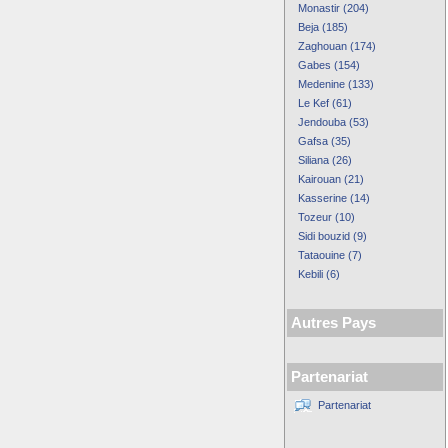
Monastir (204)
Beja (185)
Zaghouan (174)
Gabes (154)
Medenine (133)
Le Kef (61)
Jendouba (53)
Gafsa (35)
Siliana (26)
Kairouan (21)
Kasserine (14)
Tozeur (10)
Sidi bouzid (9)
Tataouine (7)
Kebili (6)
Autres Pays
Partenariat
Partenariat