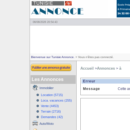
06/08/2026 20:54:43
Bienvenue sur Tunisie Annonce.
> Vous n'êtes pas connecté.
Accueil
Annonces
à
>
>
Les Annonces
Erreur
Immobilier
Message
Cette a
Location (5715)
Loca. vacances (255)
Vente (4453)
Terrain (2716)
Demandes (42)
Auto/Moto