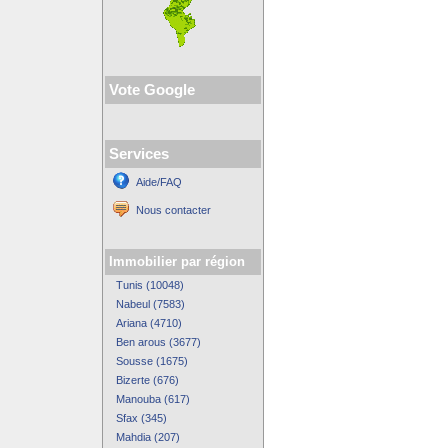
Vote Google
Services
Aide/FAQ
Nous contacter
Immobilier par région
Tunis (10048)
Nabeul (7583)
Ariana (4710)
Ben arous (3677)
Sousse (1675)
Bizerte (676)
Manouba (617)
Sfax (345)
Mahdia (207)