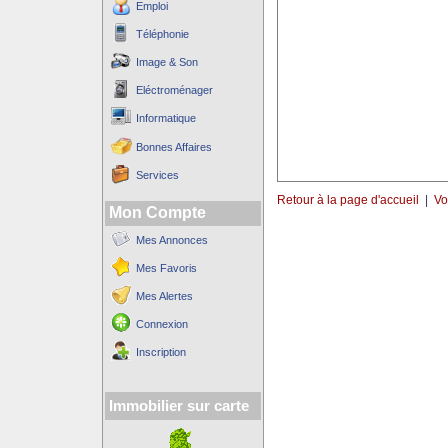
Emploi
Téléphonie
Image & Son
Eléctroménager
Informatique
Bonnes Affaires
Services
Retour à la page d'accueil
|
Vo
Mon Compte
Mes Annonces
Mes Favoris
Mes Alertes
Connexion
Inscription
Immobilier sur carte