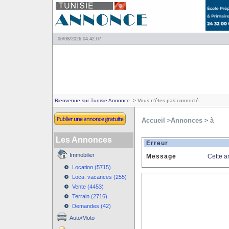
06/08/2026 04:42:07
Bienvenue sur Tunisie Annonce.
> Vous n'êtes pas connecté.
Accueil
Annonces
à
>
>
Les Annonces
Erreur
Immobilier
Message
Cette a
Location (5715)
Loca. vacances (255)
Vente (4453)
Terrain (2716)
Demandes (42)
Auto/Moto