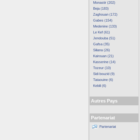
Monastir (202)
Beja (183)
Zaghouan (172)
Gabes (154)
Medenine (133)
Le Kef (61)
Jendouba (51)
Gafsa (35)
Siliana (26)
Kairouan (21)
Kasserine (14)
Tozeur (10)
Sidi bouzid (9)
Tataouine (6)
Kebili (6)
Autres Pays
Partenariat
Partenariat