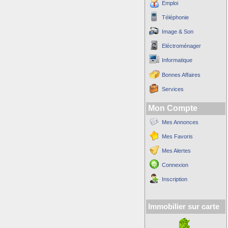
Emploi
Téléphonie
Image & Son
Eléctroménager
Informatique
Bonnes Affaires
Services
Mon Compte
Mes Annonces
Mes Favoris
Mes Alertes
Connexion
Inscription
Immobilier sur carte