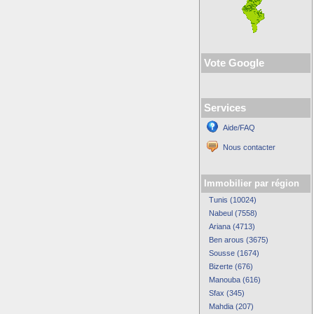
Vote Google
Services
Aide/FAQ
Nous contacter
Immobilier par région
Tunis (10024)
Nabeul (7558)
Ariana (4713)
Ben arous (3675)
Sousse (1674)
Bizerte (676)
Manouba (616)
Sfax (345)
Mahdia (207)