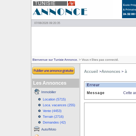
07/08/2026 09:20:35
Bienvenue sur Tunisie Annonce.
> Vous n'êtes pas connecté.
Accueil
Annonces
à
>
>
Les Annonces
Erreur
Immobilier
Message
Cette a
Location (5715)
Loca. vacances (255)
Vente (4453)
Terrain (2716)
Demandes (42)
Auto/Moto