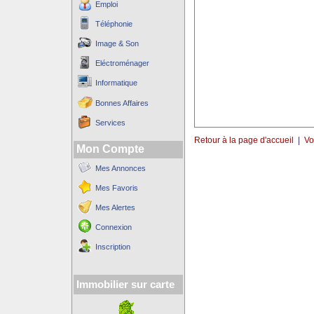
Emploi
Téléphonie
Image & Son
Eléctroménager
Informatique
Bonnes Affaires
Services
Retour à la page d'accueil
|
Vo
Mon Compte
Mes Annonces
Mes Favoris
Mes Alertes
Connexion
Inscription
Immobilier sur carte