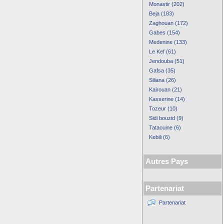
Monastir (202)
Beja (183)
Zaghouan (172)
Gabes (154)
Medenine (133)
Le Kef (61)
Jendouba (51)
Gafsa (35)
Siliana (26)
Kairouan (21)
Kasserine (14)
Tozeur (10)
Sidi bouzid (9)
Tataouine (6)
Kebili (6)
Autres Pays
Partenariat
Partenariat