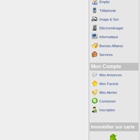
Emploi
Téléphonie
Image & Son
Eléctroménager
Informatique
Bonnes Affaires
Services
Mon Compte
Mes Annonces
Mes Favoris
Mes Alertes
Connexion
Inscription
Immobilier sur carte