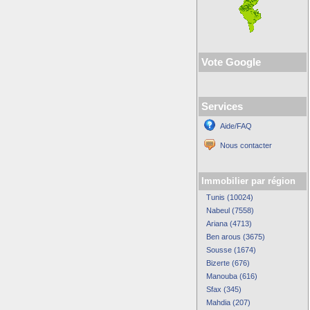
Vote Google
Services
Aide/FAQ
Nous contacter
Immobilier par région
Tunis (10024)
Nabeul (7558)
Ariana (4713)
Ben arous (3675)
Sousse (1674)
Bizerte (676)
Manouba (616)
Sfax (345)
Mahdia (207)