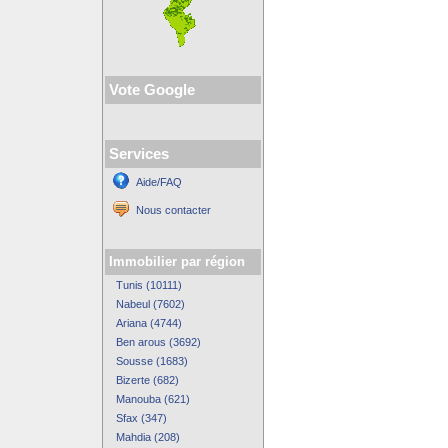
Vote Google
Services
Aide/FAQ
Nous contacter
Immobilier par région
Tunis (10111)
Nabeul (7602)
Ariana (4744)
Ben arous (3692)
Sousse (1683)
Bizerte (682)
Manouba (621)
Sfax (347)
Mahdia (208)