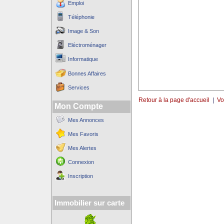
Emploi
Téléphonie
Image & Son
Eléctroménager
Informatique
Bonnes Affaires
Services
Retour à la page d'accueil
|
Vo
Mon Compte
Mes Annonces
Mes Favoris
Mes Alertes
Connexion
Inscription
Immobilier sur carte