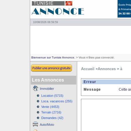
10/08/2026 08:59:59
Bienvenue sur Tunisie Annonce.
> Vous n'êtes pas connecté.
Accueil
Annonces
à
>
>
Les Annonces
Erreur
Immobilier
Message
Cette a
Location (5715)
Loca. vacances (255)
Vente (4453)
Terrain (2716)
Demandes (42)
Auto/Moto