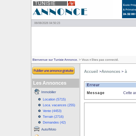
06/08/2026 04:50:23
Bienvenue sur Tunisie Annonce.
> Vous n'êtes pas connecté.
Accueil
Annonces
à
>
>
Les Annonces
Erreur
Immobilier
Message
Cette a
Location (5715)
Loca. vacances (255)
Vente (4453)
Terrain (2716)
Demandes (42)
Auto/Moto