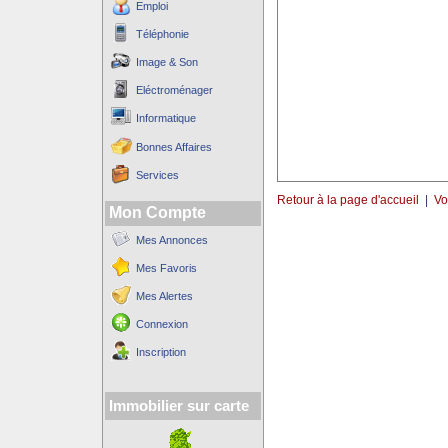
Emploi
Téléphonie
Image & Son
Eléctroménager
Informatique
Bonnes Affaires
Services
Retour à la page d'accueil
|
Vo
Mon Compte
Mes Annonces
Mes Favoris
Mes Alertes
Connexion
Inscription
Immobilier sur carte