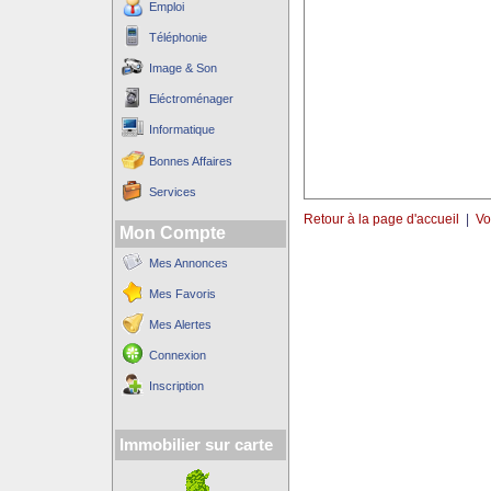
Emploi
Téléphonie
Image & Son
Eléctroménager
Informatique
Bonnes Affaires
Services
Retour à la page d'accueil
|
Vo
Mon Compte
Mes Annonces
Mes Favoris
Mes Alertes
Connexion
Inscription
Immobilier sur carte