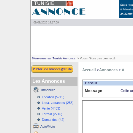
09/08/2026 14:17:09
Bienvenue sur Tunisie Annonce.
> Vous n'êtes pas connecté.
Accueil
Annonces
à
>
>
Les Annonces
Erreur
Immobilier
Message
Cette a
Location (5715)
Loca. vacances (255)
Vente (4453)
Terrain (2716)
Demandes (42)
Auto/Moto