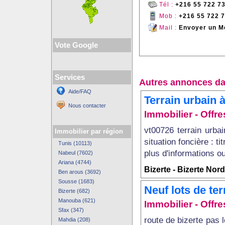
Tél :
+216 55 722 7
Mob :
+216 55 722 
Mail :
Envoyer un M
Vote Google
Services
Autres annonces da
Aide/FAQ
Terrain urbain 
Nous contacter
Immobilier - Offres
vt00726 terrain urba
Immobilier par région
situation foncière : ti
Tunis (10113)
plus d'informations ou
Nabeul (7602)
Ariana (4744)
Bizerte - Bizerte Nord
Ben arous (3692)
Sousse (1683)
Neuf lots de ter
Bizerte (682)
Manouba (621)
Immobilier - Offres
Sfax (347)
route de bizerte pas 
Mahdia (208)