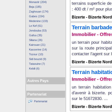
Monastir (204)
terrains superficie de
Beja (185)
: 400 dt / m² pour plus
Zaghouan (174)
Gabes (154)
Bizerte - Bizerte Nord
Medenine (133)
Le Kef (61)
Terrain barbade
Jendouba (53)
Immobilier - Offres
Gafsa (35)
Siliana (26)
un terrain pour habit
Kairouan (21)
sur la route princip
Kasserine (14)
contacter l'agent sur 
Tozeur (10)
Sidi bouzid (9)
Bizerte - Bizerte Nord
Tataouine (7)
Kebili (6)
Terrain habitat
Immobilier - Offres
Autres Pays
un terrain habitatio
d'avenir à bizerte. p
Partenariat
sur le 51672830. ...
Partenariat
Bizerte - Bizerte Nord