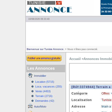
10/08/2026 09:33:40
Bienvenue sur Tunisie Annonce.
> Vous n'êtes pas connecté.
Accueil
Annonces Immobil
>
Les Annonces
Immobilier
Location (5715)
Loca. vacances (255)
[Réf:3374944] Terrain a 
Vente (4453)
Catégorie
Offres
Terrain (2716)
Localisation
Tunisie
Demandes (42)
Adresse
trrain 
Auto/Moto