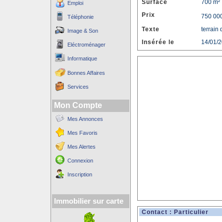
Surface
700 m²
Emploi
Prix
750 000
Téléphonie
Texte
terrain 
Image & Son
Insérée le
14/01/
Eléctroménager
Informatique
Bonnes Affaires
Services
Mon Compte
Mes Annonces
Mes Favoris
Mes Alertes
Connexion
Inscription
Immobilier sur carte
Contact : Particulier