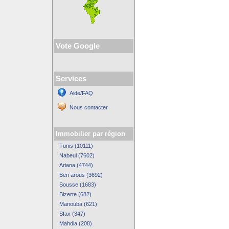
Vote Google
Services
Aide/FAQ
Nous contacter
Immobilier par région
Tunis (10111)
Nabeul (7602)
Ariana (4744)
Ben arous (3692)
Sousse (1683)
Bizerte (682)
Manouba (621)
Sfax (347)
Mahdia (208)