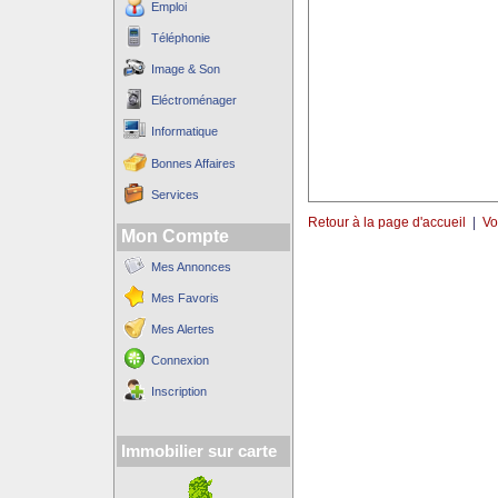
Emploi
Téléphonie
Image & Son
Eléctroménager
Informatique
Bonnes Affaires
Services
Retour à la page d'accueil
|
Vo
Mon Compte
Mes Annonces
Mes Favoris
Mes Alertes
Connexion
Inscription
Immobilier sur carte