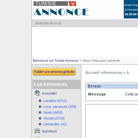
10/08/2026 08:54:18
Bienvenue sur Tunisie Annonce.
> Vous n'êtes pas connecté.
Accueil
Annonces
à
>
>
Les Annonces
Erreur
Immobilier
Message
Cette a
Location (5715)
Loca. vacances (255)
Vente (4453)
Terrain (2716)
Demandes (42)
Auto/Moto