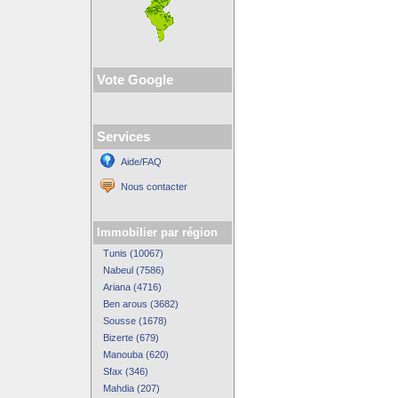
Vote Google
Services
Aide/FAQ
Nous contacter
Immobilier par région
Tunis (10067)
Nabeul (7586)
Ariana (4716)
Ben arous (3682)
Sousse (1678)
Bizerte (679)
Manouba (620)
Sfax (346)
Mahdia (207)