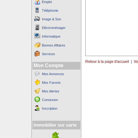
Emploi
Téléphonie
Image & Son
Eléctroménager
Informatique
Bonnes Affaires
Services
Retour à la page d'accueil
|
Vo
Mon Compte
Mes Annonces
Mes Favoris
Mes Alertes
Connexion
Inscription
Immobilier sur carte