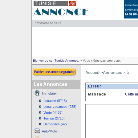
07/08/2026 16:03:42
Bienvenue sur Tunisie Annonce.
> Vous n'êtes pas connecté.
Accueil
Annonces
à
>
>
Les Annonces
Erreur
Immobilier
Message
Cette a
Location (5715)
Loca. vacances (255)
Vente (4453)
Terrain (2716)
Demandes (42)
Auto/Moto