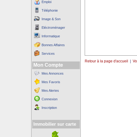
Emploi
Téléphonie
Image & Son
Eléctroménager
Informatique
Bonnes Affaires
Services
Retour à la page d'accueil
|
Vo
Mon Compte
Mes Annonces
Mes Favoris
Mes Alertes
Connexion
Inscription
Immobilier sur carte