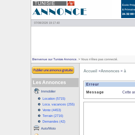
07/08/2026 19:17:40
Bienvenue sur Tunisie Annonce.
> Vous n'êtes pas connecté.
Accueil
Annonces
à
>
>
Les Annonces
Erreur
Immobilier
Message
Cette a
Location (5715)
Loca. vacances (255)
Vente (4453)
Terrain (2716)
Demandes (42)
Auto/Moto