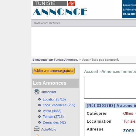
07/08/2026 07:53:27
Bienvenue sur Tunisie Annonce.
> Vous n'êtes pas connecté.
Accueil
Annonces Immobil
>
Les Annonces
Immobilier
Location (5715)
Loca. vacances (255)
[Réf:3301763] Au zone i
Vente (4453)
Catégorie
Offres
Terrain (2716)
Localisation
Tunisie
Demandes (42)
Adresse
zone 
Auto/Moto