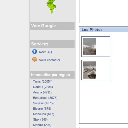
Vote Google
Les Photos
Services
Aide/FAQ
Nous contacter
Immobilier par région
Tunis (10054)
Nabeul (7584)
Ariana (4711)
Ben arous (3678)
Sousse (1675)
Bizerte (678)
Manouba (617)
Sfax (346)
Mahdia (207)