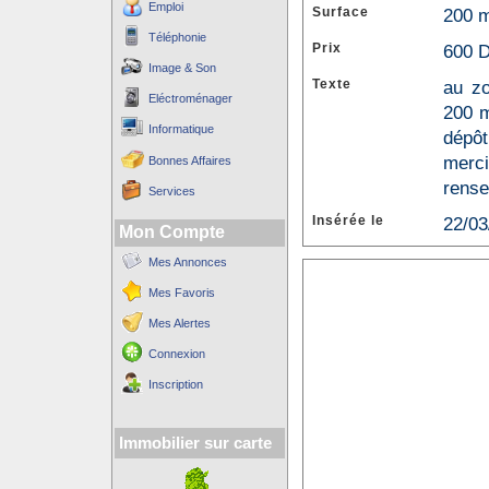
Emploi
Surface
200 
Téléphonie
Prix
600 D
Image & Son
Texte
au zo
Eléctroménager
200 m
Informatique
dépôt
merc
Bonnes Affaires
rense
Services
Insérée le
22/03
Mon Compte
Mes Annonces
Mes Favoris
Mes Alertes
Connexion
Inscription
Immobilier sur carte