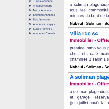
Tunisie Annonce
a soliman plage disp
Annonce Algerie
tous les commodités
Maroc Annonce
minutes du bord de la 
Senegal Annonces
Nos Annonces
Nabeul - Soliman - S
Annonces Belgique
Suisse Annonce
Villa rdc s4
Annonces Canada
Immobilier - Offr
prestige immo vous p
chott réf : café mex
chambres 1 salon 1 sa
Nabeul - Soliman - S
A soliman plag
Immobilier - Offre
a soliman plage dispo
et garage. réserv
(juin,juillet,aout). la 