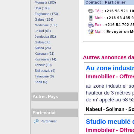
Contact : Particulier
Monastir (203)
Beja (183)
Tél :
+216 58 521 1
Zaghouan (173)
Mob :
+216 98 485 
Gabes (154)
Fax :
+216 54 702 8
Medenine (133)
Le Kef (61)
Mail :
Envoyer un M
Jendouba (51)
Gafsa (35)
Siliana (26)
Kairouan (21)
Autres annonces da
Kasserine (14)
Tozeur (10)
Au zone industr
Sidi bouzid (9)
Immobilier - Offre
Tataouine (6)
Kebili (6)
au zone industriel s
hauteur de 3 mètres p
Autres Pays
de m' appelé au 58 5
Nabeul - Soliman - S
Partenariat
Studio meublé d
Partenariat
Immobilier - Offre