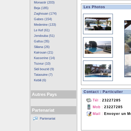
Monastir (203)
Les Photos
Beja (185)
Zaghouan (174)
Gabes (154)
Medenine (133)
Le Kef (61)
Jendouba (51)
Gafsa (35)
Siliana (26)
Kairouan (21)
Kasserine (14)
Tozeur (10)
Sidi bouzid (9)
Tataouine (7)
Kebili (6)
Contact : Particulier
Autres Pays
Tél :
23227285
Mob :
23227285
Partenariat
Mail :
Envoyer un M
Partenariat