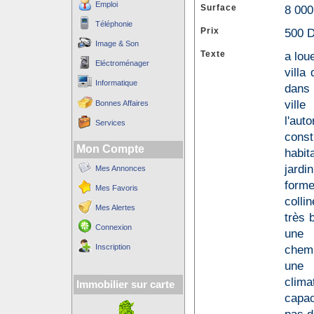
Emploi
Surface
8 00
Téléphonie
Prix
500 D
Image & Son
Texte
a loue
Eléctroménager
villa
Informatique
dans 
vill
Bonnes Affaires
l'auto
Services
const
Mon Compte
habit
jardi
Mes Annonces
form
Mes Favoris
colli
Mes Alertes
très 
Connexion
une 
Inscription
chemi
une 
clima
Immobilier sur carte
capac