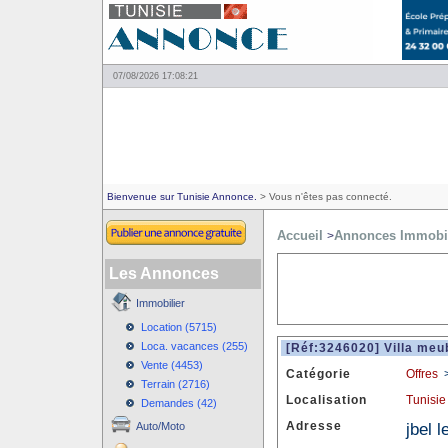
07/08/2026 17:08:21
Bienvenue sur Tunisie Annonce.
> Vous n'êtes pas connecté.
Accueil
Annonces Immobil
>
Les Annonces
Immobilier
Location (5715)
Loca. vacances (255)
[Réf:3246020] Villa meu
Vente (4453)
Catégorie
Offres
Terrain (2716)
Localisation
Tunisie
Demandes (42)
Adresse
jbel 
Auto/Moto