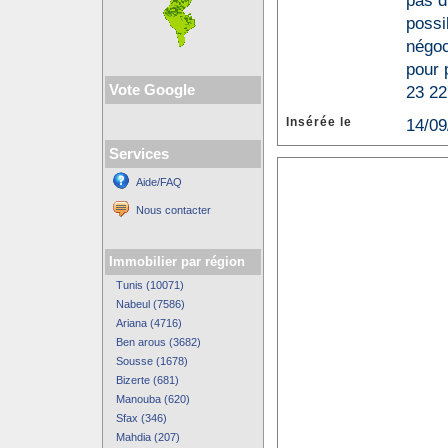
pas d
possi
négoc
pour 
Vote Google
23 22
Insérée le
14/09
Services
Aide/FAQ
Nous contacter
Immobilier par région
Tunis (10071)
Nabeul (7586)
Ariana (4716)
Ben arous (3682)
Sousse (1678)
Bizerte (681)
Manouba (620)
Sfax (346)
Mahdia (207)