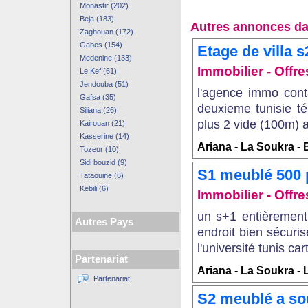
Monastir (202)
Beja (183)
Autres annonces da
Zaghouan (172)
Gabes (154)
Etage de villa s
Medenine (133)
Immobilier - Offr
Le Kef (61)
Jendouba (51)
l'agence immo conta
Gafsa (35)
deuxieme tunisie t
Siliana (26)
plus 2 vide (100m) a
Kairouan (21)
Kasserine (14)
Ariana - La Soukra - 
Tozeur (10)
Sidi bouzid (9)
S1 meublé 500 
Tataouine (6)
Kebili (6)
Immobilier - Offre
un s+1 entièrement
Autres Pays
endroit bien sécuri
l'université tunis car
Partenariat
Ariana - La Soukra -
Partenariat
S2 meublé a sou