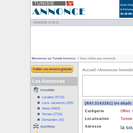
06/08/2026 10:05:24
Bienvenue sur Tunisie Annonce.
> Vous n'êtes pas connecté.
Accueil
Annonces Immobil
>
Les Annonces
Immobilier
Location (5715)
Loca. vacances (255)
[Réf:3143281] Un dépôt 
Vente (4453)
Catégorie
Offres
Terrain (2716)
Localisation
Tunisie
Demandes (42)
Adresse
la so
Auto/Moto