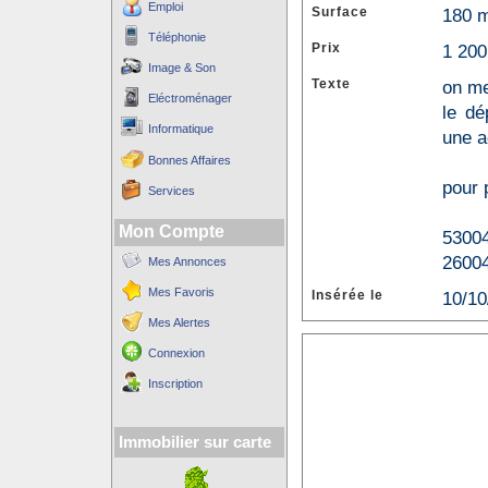
Emploi
Surface
180 
Téléphonie
Prix
1 200
Image & Son
Texte
on me
Eléctroménager
le dé
Informatique
une a
Bonnes Affaires
pour 
Services
Mon Compte
5300
2600
Mes Annonces
Mes Favoris
Insérée le
10/10
Mes Alertes
Connexion
Inscription
Immobilier sur carte