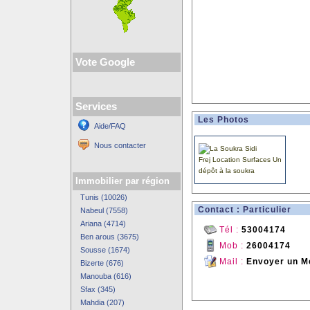
Vote Google
Services
Les Photos
Aide/FAQ
Nous contacter
Immobilier par région
Tunis (10026)
Contact : Particulier
Nabeul (7558)
Ariana (4714)
Tél :
53004174
Ben arous (3675)
Mob :
26004174
Sousse (1674)
Mail :
Envoyer un M
Bizerte (676)
Manouba (616)
Sfax (345)
Mahdia (207)