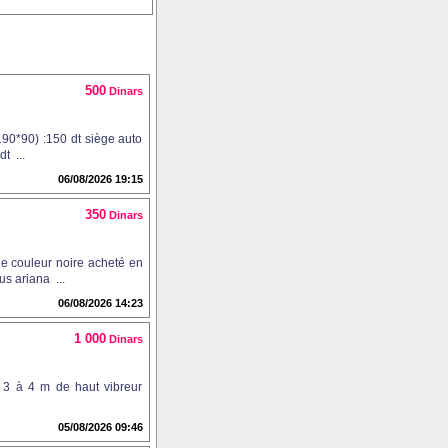
500
Dinars
(190*90) :150 dt siège auto
t ...
06/08/2026 19:15
350
Dinars
de couleur noire acheté en
us ariana ...
06/08/2026 14:23
1 000
Dinars
e 3 à 4 m de haut vibreur
05/08/2026 09:46