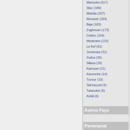
Manouba (617)
Sfax (346)
Mahdia (207)
Monastir (203)
Beja (183)
Zaghouan (173)
Gabes (154)
Medenine (133)
Le Kef (61)
Jendouba (51)
Gafsa (35)
Siliana (26)
Kairouan (21)
Kasserine (14)
Tozeur (10)
Sidi bouzid (9)
Tataouine (6)
Kebili (6)
Autres Pays
Partenariat