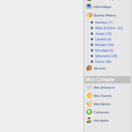
Informatique
Bonnes Affaires
Animaux (7)
Bébé & Puéric. (11)
Jouets (13)
Librairie (8)
Meuble (130)
Bricolage (5)
Vêtements (29)
Divers (99)
Services
Mon Compte
Mes Annonces
Mes Favoris
Mes Alertes
Connexion
Inscription