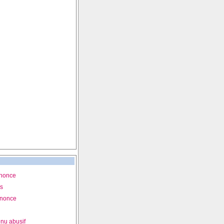
nnonce
is
nnonce
nu abusif