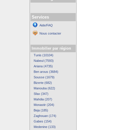
Services
Aide/FAQ
Nous contacter
Immobilier par région
Tunis (10104)
Nabeul (7593)
Ariana (4735)
Ben arous (3684)
Sousse (1679)
Bizerte (682)
Manouba (622)
Sfax (347)
Mahdia (207)
Monastir (204)
Beja (185)
Zaghouan (174)
Gabes (154)
Medenine (133)