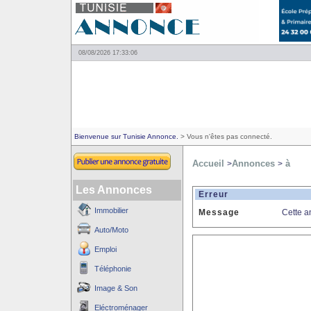
08/08/2026 17:33:06
Bienvenue sur Tunisie Annonce.
> Vous n'êtes pas connecté.
Accueil
Annonces
à
>
>
Les Annonces
Erreur
Immobilier
Message
Cette a
Auto/Moto
Emploi
Téléphonie
Image & Son
Eléctroménager