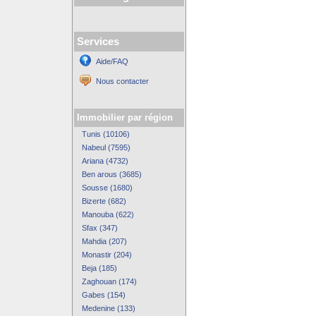
Services
Aide/FAQ
Nous contacter
Immobilier par région
Tunis (10106)
Nabeul (7595)
Ariana (4732)
Ben arous (3685)
Sousse (1680)
Bizerte (682)
Manouba (622)
Sfax (347)
Mahdia (207)
Monastir (204)
Beja (185)
Zaghouan (174)
Gabes (154)
Medenine (133)