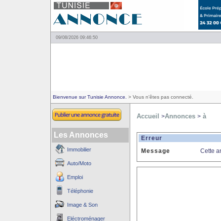
09/08/2026 09:46:50
Bienvenue sur Tunisie Annonce.
> Vous n'êtes pas connecté.
Accueil
Annonces
à
>
>
Les Annonces
Erreur
Immobilier
Message
Cette a
Auto/Moto
Emploi
Téléphonie
Image & Son
Eléctroménager