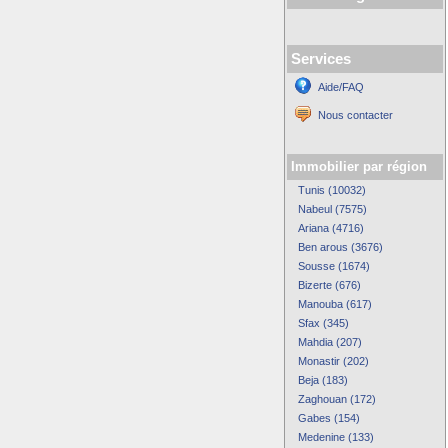
Services
Aide/FAQ
Nous contacter
Immobilier par région
Tunis (10032)
Nabeul (7575)
Ariana (4716)
Ben arous (3676)
Sousse (1674)
Bizerte (676)
Manouba (617)
Sfax (345)
Mahdia (207)
Monastir (202)
Beja (183)
Zaghouan (172)
Gabes (154)
Medenine (133)