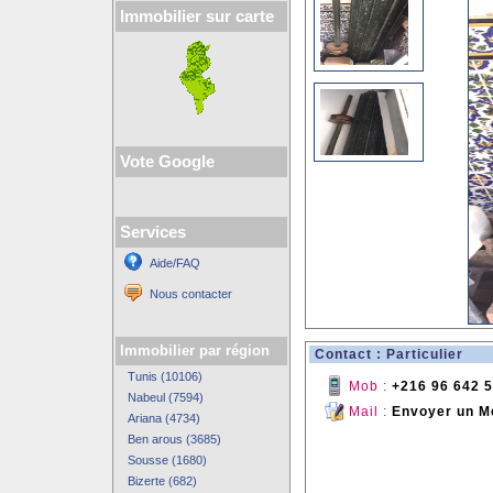
Immobilier sur carte
Vote Google
Services
Aide/FAQ
Nous contacter
Immobilier par région
Contact : Particulier
Tunis (10106)
Mob :
+216 96 642 
Nabeul (7594)
Mail :
Envoyer un M
Ariana (4734)
Ben arous (3685)
Sousse (1680)
Bizerte (682)