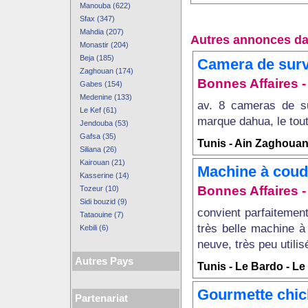
Manouba (622)
Sfax (347)
Mahdia (207)
Autres annonces da
Monastir (204)
Beja (185)
Camera de surv
Zaghouan (174)
Bonnes Affaires - 
Gabes (154)
Medenine (133)
av. 8 cameras de su
Le Kef (61)
marque dahua, le tout 
Jendouba (53)
Gafsa (35)
Tunis - Ain Zaghouan
Siliana (26)
Kairouan (21)
Machine à coud
Kasserine (14)
Bonnes Affaires - 
Tozeur (10)
Sidi bouzid (9)
convient parfaitemen
Tataouine (7)
très belle machine à
Kebili (6)
neuve, très peu utilis
Autres Pays
Tunis - Le Bardo - L
Gourmette chic
Partenariat