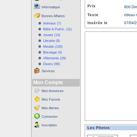
Prix
800 Di
Informatique
Texte
rideau 
Bonnes Affaires
Insérée le
07/04/
Animaux (7)
Bébé & Puéric. (11)
Jouets (13)
Librairie (8)
Meuble (130)
Bricolage (5)
Vêtements (29)
Divers (99)
Services
Mon Compte
Mes Annonces
Mes Favoris
Mes Alertes
Connexion
Inscription
Les Photos