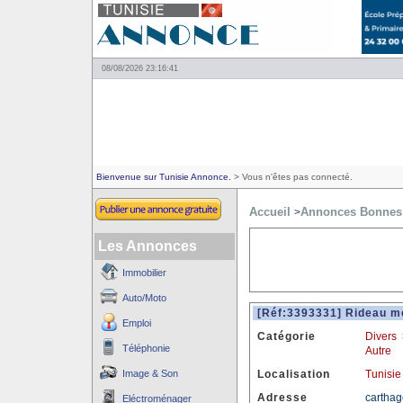
08/08/2026 23:16:41
Bienvenue sur Tunisie Annonce.
> Vous n'êtes pas connecté.
Accueil
Annonces Bonnes 
>
Les Annonces
Immobilier
Auto/Moto
[Réf:3393331] Rideau me
Emploi
Catégorie
Divers
Téléphonie
Autre
Image & Son
Localisation
Tunisie
Adresse
carthag
Eléctroménager