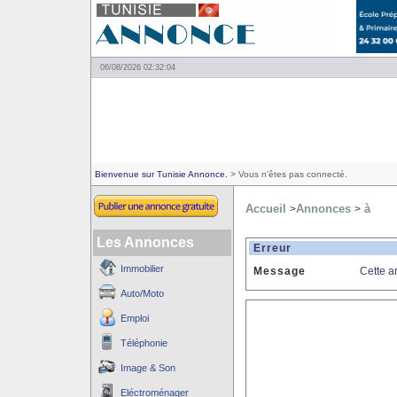
06/08/2026 02:32:04
Bienvenue sur Tunisie Annonce.
> Vous n'êtes pas connecté.
Accueil
Annonces
à
>
>
Les Annonces
Erreur
Immobilier
Message
Cette a
Auto/Moto
Emploi
Téléphonie
Image & Son
Eléctroménager