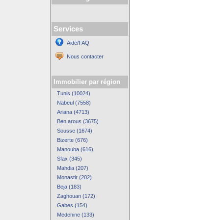
Services
Aide/FAQ
Nous contacter
Immobilier par région
Tunis (10024)
Nabeul (7558)
Ariana (4713)
Ben arous (3675)
Sousse (1674)
Bizerte (676)
Manouba (616)
Sfax (345)
Mahdia (207)
Monastir (202)
Beja (183)
Zaghouan (172)
Gabes (154)
Medenine (133)