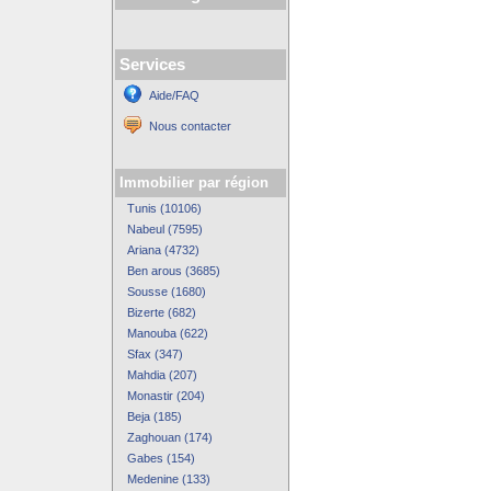
Services
Aide/FAQ
Nous contacter
Immobilier par région
Tunis (10106)
Nabeul (7595)
Ariana (4732)
Ben arous (3685)
Sousse (1680)
Bizerte (682)
Manouba (622)
Sfax (347)
Mahdia (207)
Monastir (204)
Beja (185)
Zaghouan (174)
Gabes (154)
Medenine (133)