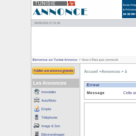
09/08/2026 07:31:06
Bienvenue sur Tunisie Annonce.
> Vous n'êtes pas connecté.
Accueil
Annonces
à
>
>
Les Annonces
Erreur
Immobilier
Message
Cette a
Auto/Moto
Emploi
Téléphonie
Image & Son
Eléctroménager