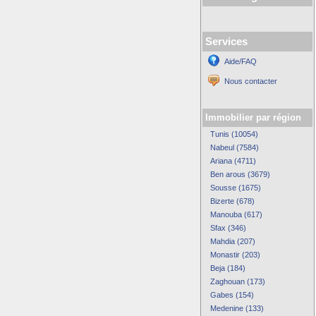
Services
Aide/FAQ
Nous contacter
Immobilier par région
Tunis (10054)
Nabeul (7584)
Ariana (4711)
Ben arous (3679)
Sousse (1675)
Bizerte (678)
Manouba (617)
Sfax (346)
Mahdia (207)
Monastir (203)
Beja (184)
Zaghouan (173)
Gabes (154)
Medenine (133)